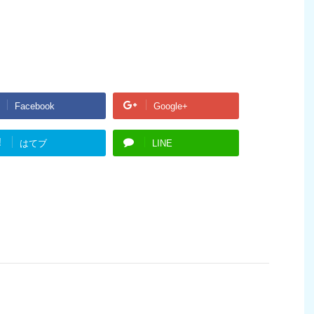
Facebook
Google+
!
はてブ
LINE