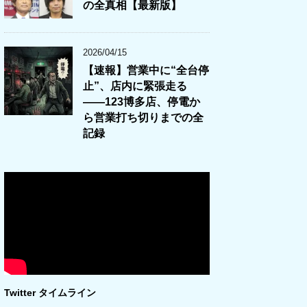
の全真相【最新版】
2026/04/15
【速報】営業中に“全台停
止”、店内に緊張走る
――123博多店、停電か
ら営業打ち切りまでの全
記録
Twitter タイムライン