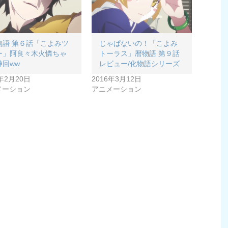
物語 第６話「こよみツ
じゃぱないの！「こよみ
ー」阿良々木火憐ちゃ
トーラス」暦物語 第９話
神回ww
レビュー/化物語シリーズ
6年2月20日
2016年3月12日
メーション
アニメーション