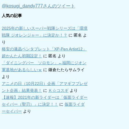
@kosugi_dandy777さんのツイート
人気の記事
2025年の新しいスーパー戦隊シリーズは「環境
戦隊 ジオレンジャー」に決定か！？
に
匿名
よ
り
格安の液晶ペンタブレット「XP-Pen Artist12」
超かんたん初期設定！
に
匿名
より
「ダイニングバー ソロモン」←福岡にジオン
軍基地があるらしいｗ
に
鎌倉たたらサムライ
より
アニメの日（10月22日）企画「アマギフプレゼ
ント企画」結果発表！
に
Ｋ☆コスギ
より
【速報】2021年の新ライダーは「仮面ライダー
セイバー（聖刃）」に決定！！
に
仮面ライダ
ーセイバー
より