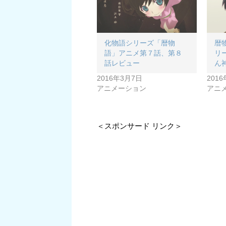
化物語シリーズ「暦物
暦
語」アニメ第７話、第８
リ
話レビュー
ん
2016年3月7日
201
アニメーション
アニ
＜スポンサード リンク＞