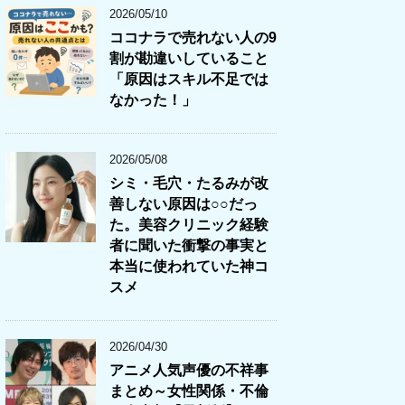
2026/05/10
ココナラで売れない人の9
割が勘違いしていること
「原因はスキル不足では
なかった！」
2026/05/08
シミ・毛穴・たるみが改
善しない原因は○○だっ
た。美容クリニック経験
者に聞いた衝撃の事実と
本当に使われていた神コ
スメ
2026/04/30
アニメ人気声優の不祥事
まとめ～女性関係・不倫