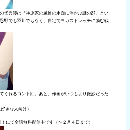
の怪異譚は『神原家の風呂の水面に浮かぶ謎の顔』とい
忍野でも羽川でもなく、自宅でヨガストレッチに励む戦
てくれるコント回。あと、作画がいつもより微妙だった
原好きな人向け）
AO！にて全話無料配信中です（〜２月４日まで）