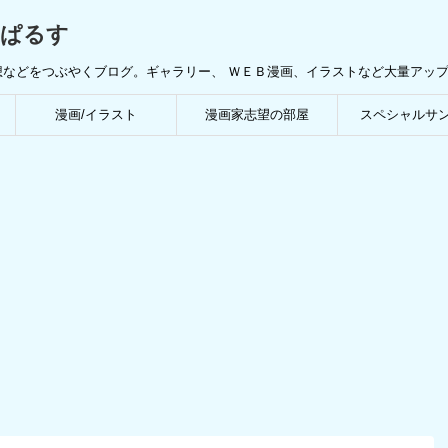
んぱるす
想などをつぶやくブログ。ギャラリー、 ＷＥＢ漫画、イラストなど大量アッ
漫画/イラスト
漫画家志望の部屋
スペシャルサ