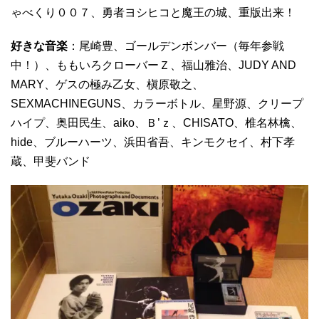
ゃべくり００７、勇者ヨシヒコと魔王の城、重版出来！
好きな音楽
：尾崎豊、ゴールデンボンバー（毎年参戦
中！）、ももいろクローバーＺ、福山雅治、JUDY AND
MARY、ゲスの極み乙女、槇原敬之、
SEXMACHINEGUNS、カラーボトル、星野源、クリープ
ハイプ、奥田民生、aiko、Ｂ’ｚ、CHISATO、椎名林檎、
hide、ブルーハーツ、浜田省吾、キンモクセイ、村下孝
蔵、甲斐バンド