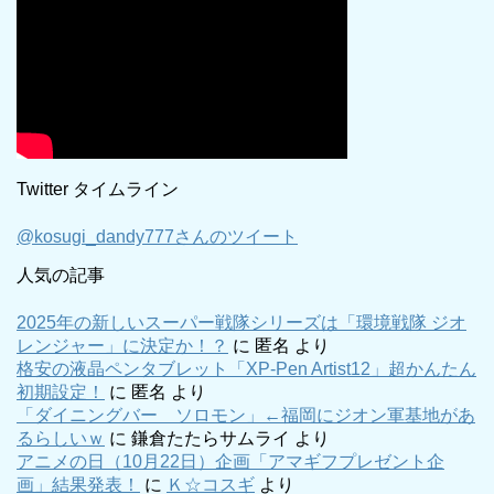
Twitter タイムライン
@kosugi_dandy777さんのツイート
人気の記事
2025年の新しいスーパー戦隊シリーズは「環境戦隊 ジオ
レンジャー」に決定か！？
に
匿名
より
格安の液晶ペンタブレット「XP-Pen Artist12」超かんたん
初期設定！
に
匿名
より
「ダイニングバー ソロモン」←福岡にジオン軍基地があ
るらしいｗ
に
鎌倉たたらサムライ
より
アニメの日（10月22日）企画「アマギフプレゼント企
画」結果発表！
に
Ｋ☆コスギ
より