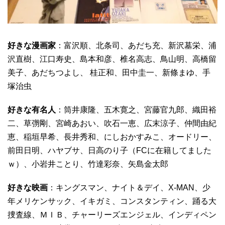
好きな漫画家
：富沢順、北条司、あだち充、新沢墓栄、浦
沢直樹、江口寿史、島本和彦、椎名高志、鳥山明、高橋留
美子、あだちつよし、 桂正和、田中圭一、新條まゆ、手
塚治虫
好きな有名人
：筒井康隆、五木寛之、宮藤官九郎、織田裕
二、草彅剛、宮崎あおい、吹石一恵、広末涼子、仲間由紀
恵、稲垣早希、長井秀和、にしおかすみこ、オードリー、
前田日明、ハヤブサ、日高のり子（FCに在籍してました
ｗ）、小岩井ことり、竹達彩奈、矢島金太郎
好きな映画
：キングスマン、ナイト＆デイ、X-MAN、少
年メリケンサック、イキガミ、コンスタンティン、踊る大
捜査線、ＭＩＢ、チャーリーズエンジェル、インディペン