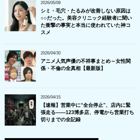
2026/05/08
シミ・毛穴・たるみが改善しない原因は
○○だった。美容クリニック経験者に聞い
た衝撃の事実と本当に使われていた神コ
スメ
2026/04/30
アニメ人気声優の不祥事まとめ～女性関
係・不倫の全真相【最新版】
2026/04/15
【速報】営業中に“全台停止”、店内に緊
張走る――123博多店、停電から営業打ち
切りまでの全記録