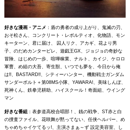
好きな漫画・アニメ
：盾の勇者の成り上がり、鬼滅の刃、
おそ松さん、コンクリート・レボルティオ、化物語、モン
キーターン、君に届け、 囚人リク、アカギ、花より男
子、のだめカンタービレ、遊戯王GX、ジョジョの奇妙な
冒険、はじめの一歩、喧嘩稼業、ナルト、カイジ、ケロロ
軍曹、め組の大吾、寄生獣、いつでも夢を、今日から俺
は!!、BASTARD!!、シティーハンター、機動戦士ガンダム
サンダーボルト＋第08MS小隊、YAWARA!、美味しんぼ、
死神くん、鉄拳児耕助、ハイスクール！奇面組、ウイング
マン
好きな番組
：表参道高校合唱部！、銭の戦争、ST赤と白
の捜査ファイル、花咲舞が黙ってない、任侠ヘルパー、め
ちゃめちゃイケてるッ!、主演さまぁ～ず 設定美容室、し