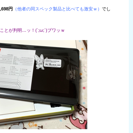
,698円
（他者の同スペック製品と比べても激安ｗ）
でし
ことが判明…ッ！(´;ω;`)ブワッｗ