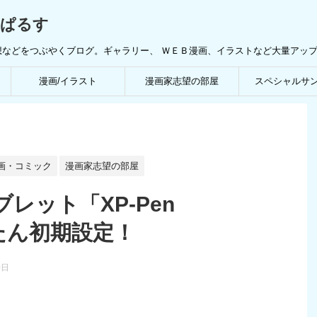
んぱるす
想などをつぶやくブログ。ギャラリー、 ＷＥＢ漫画、イラストなど大量アッ
漫画/イラスト
漫画家志望の部屋
スペシャルサ
画・コミック
漫画家志望の部屋
レット「XP-Pen
かんたん初期設定！
0日