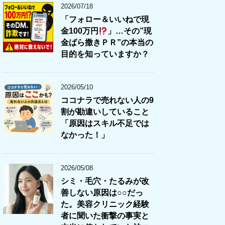
2026/07/18
「フォロー＆いいねで現
金100万円
」…その”現
金ばら撒きＰＲ”の本当の
目的を知っていますか？
2026/05/10
ココナラで売れない人の9
割が勘違いしていること
「原因はスキル不足では
なかった！」
2026/05/08
シミ・毛穴・たるみが改
善しない原因は○○だっ
た。美容クリニック経験
者に聞いた衝撃の事実と