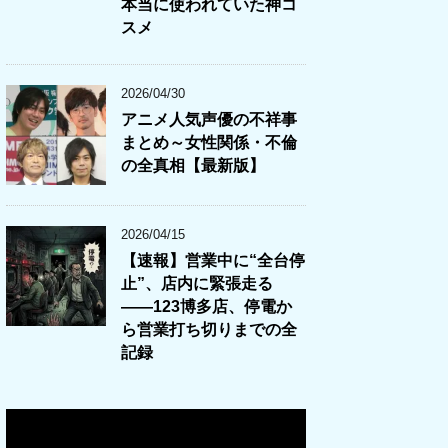
本当に使われていた神コ
スメ
2026/04/30
アニメ人気声優の不祥事
まとめ～女性関係・不倫
の全真相【最新版】
2026/04/15
【速報】営業中に“全台停
止”、店内に緊張走る
――123博多店、停電か
ら営業打ち切りまでの全
記録