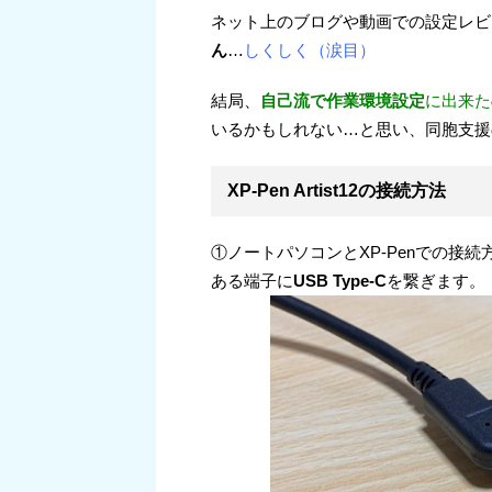
ネット上のブログや動画での設定レビ
ん
…
しくしく（涙目）
結局、
自己流で作業環境設定
に出来た
いるかもしれない…と思い、同胞支援の
XP-Pen Artist12の接続方法
①ノートパソコンとXP-Penでの接続
ある端子に
USB Type-C
を繋ぎます。