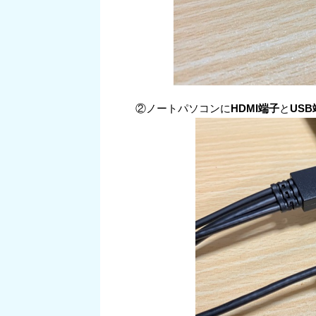
②ノートパソコンに
HDMI端子
と
US