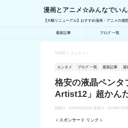
漫画とアニメ☆みんなでい
【大幅リニューアル】おすすめ漫画・アニメの感
最新記事
ブログ 一覧
HOME
>
エンタメ
>
エンタメ
ブログ 一覧
最新記事
漫
格安の液晶ペンタブ
Artist12」超
投稿日：2020年4月20日 更新日：
2024年7月2
＜スポンサード リンク＞