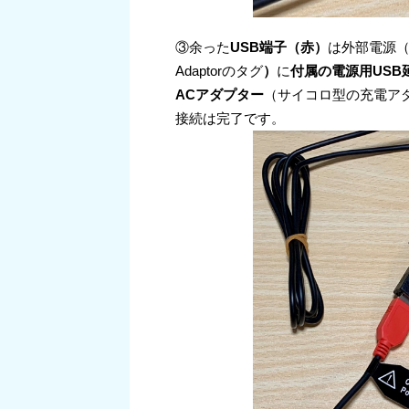
③余った
USB端子（赤）
は外部電源
Adaptorのタグ
）
に
付属の電源用USB
ACアダプター
（サイコロ型の充電ア
接続は完了です。