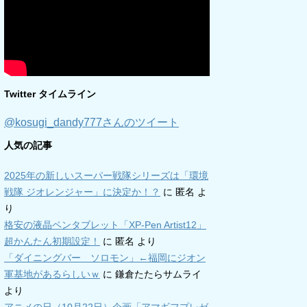
Twitter タイムライン
@kosugi_dandy777さんのツイート
人気の記事
2025年の新しいスーパー戦隊シリーズは「環境
戦隊 ジオレンジャー」に決定か！？
に
匿名
よ
り
格安の液晶ペンタブレット「XP-Pen Artist12」
超かんたん初期設定！
に
匿名
より
「ダイニングバー ソロモン」←福岡にジオン
軍基地があるらしいｗ
に
鎌倉たたらサムライ
より