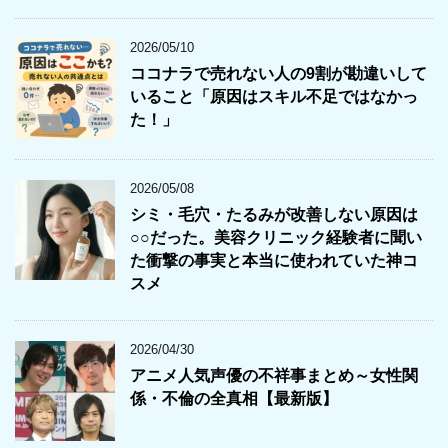
2026/05/10
ココナラで売れない人の9割が勘違いして
いること「原因はスキル不足ではなかっ
た！」
2026/05/08
シミ・毛穴・たるみが改善しない原因は
○○だった。美容クリニック経験者に聞い
た衝撃の事実と本当に使われていた神コ
スメ
2026/04/30
アニメ人気声優の不祥事まとめ～女性関
係・不倫の全真相【最新版】