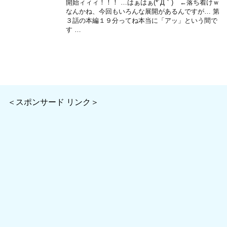
開始ィィィ！！！ …はぁはぁ(*´Д｀) ←落ち着けｗ
なんかね、今回もいろんな展開があるんですが… 第
３話の本編１９分ってね本当に「アッ」という間で
す …
＜スポンサード リンク＞