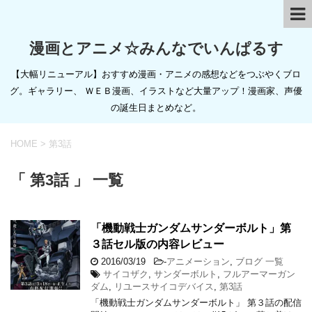
漫画とアニメ☆みんなでいんぱるす
【大幅リニューアル】おすすめ漫画・アニメの感想などをつぶやくブロ
グ。ギャラリー、 ＷＥＢ漫画、イラストなど大量アップ！漫画家、声優
の誕生日まとめなど。
HOME
>
第3話
「 第3話 」 一覧
「機動戦士ガンダムサンダーボルト」第
３話セル版の内容レビュー
2016/03/19
-
アニメーション
,
ブログ 一覧
サイコザク
,
サンダーボルト
,
フルアーマーガン
ダム
,
リユースサイコデバイス
,
第3話
「機動戦士ガンダムサンダーボルト」 第３話の配信