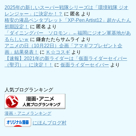
2025年の新しいスーパー戦隊シリーズは「環境戦隊 ジオ
レンジャー」に決定か！？
に
匿名
より
格安の液晶ペンタブレット「XP-Pen Artist12」超かんたん
初期設定！
に
匿名
より
「ダイニングバー ソロモン」←福岡にジオン軍基地があ
るらしいｗ
に
鎌倉たたらサムライ
より
アニメの日（10月22日）企画「アマギフプレゼント企
画」結果発表！
に
Ｋ☆コスギ
より
【速報】2021年の新ライダーは「仮面ライダーセイバー
（聖刃）」に決定！！
に
仮面ライダーセイバー
より
人気ブログランキング
漫画・アニメランキング
にほんブログ村