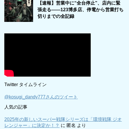
【速報】営業中に“全台停止”、店内に緊
張走る――123博多店、停電から営業打ち
切りまでの全記録
Twitter タイムライン
@kosugi_dandy777さんのツイート
人気の記事
2025年の新しいスーパー戦隊シリーズは「環境戦隊 ジオ
レンジャー」に決定か！？
に
匿名
より