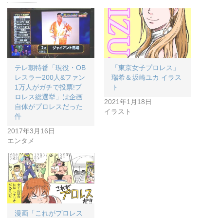
テレ朝特番「現役・OB
「東京女子プロレス」
レスラー200人&ファン
瑞希＆坂崎ユカ イラス
1万人がガチで投票!プ
ト
ロレス総選挙」は企画
2021年1月18日
自体がプロレスだった
イラスト
件
2017年3月16日
エンタメ
漫画「これがプロレス