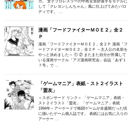
ガ。 女子プロレスラーの中島安里紗選手をモデルに
して「クレヨンしんちゃん」風に仕上げてみたパロ
ディです。 …
漫画「フードファイターＭＯＥ２」全２
Ｐ
漫画「フードファイターＭＯＥ２」全２Ｐ 漫画「フ
ードファイターＭＯＥ２」全２Ｐ ～主人公の名前を
やっと決めました～ ① ② またまた自分が所属して
いる漫画サークル「アズ漫画研究会」会誌「あず１
７号」で …
「ゲームマニア」表紙・スト２イラスト
「盟友」
＜スポンサード リンク＞ 「ゲームマニア」表紙・
スト２イラスト「盟友」 「ゲームマニア」表紙
1994年～アーケードで格闘ゲームが全盛期だった頃
に描いたゲーム個人誌です。 表紙にはお気に入りの
アーケー …