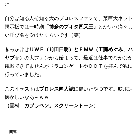
た。
自分は知る人ぞ知る大のプロレスファンで、某巨大ネット
掲示板では一時期
「博多のプオタ四天王」
とかいう痛々し
い呼び名を受けたくらいです（笑）
きっかけは
ＵＷＦ（前田日明）とＦＭＷ（工藤めぐみ、ハ
ヤブサ）
の大ファンから始まって、最近は仕事でなかなか
観戦できてませんがドラゴンゲートやＤＤＴを好んで観に
行っていました。
このイラストは
プロレス同人誌
に描いたやつです。咲ポン
懐かしいなあ～ｗｗ
（画材：カブラペン。スクリーントーン）
関連