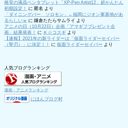
格安の液晶ペンタブレット「XP-Pen Artist12」超かんたん
初期設定！
に
匿名
より
「ダイニングバー ソロモン」←福岡にジオン軍基地があ
るらしいｗ
に
鎌倉たたらサムライ
より
アニメの日（10月22日）企画「アマギフプレゼント企
画」結果発表！
に
Ｋ☆コスギ
より
【速報】2021年の新ライダーは「仮面ライダーセイバー
（聖刃）」に決定！！
に
仮面ライダーセイバー
より
人気ブログランキング
漫画・アニメランキング
にほんブログ村