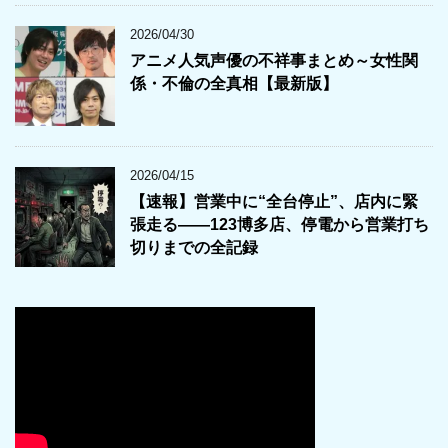
2026/04/30
アニメ人気声優の不祥事まとめ～女性関
係・不倫の全真相【最新版】
2026/04/15
【速報】営業中に“全台停止”、店内に緊
張走る――123博多店、停電から営業打ち
切りまでの全記録