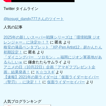
Twitter タイムライン
@kosugi_dandy777さんのツイート
人気の記事
2025年の新しいスーパー戦隊シリーズは「環境戦隊 ジオ
レンジャー」に決定か！？
に
匿名
より
格安の液晶ペンタブレット「XP-Pen Artist12」超かんたん
初期設定！
に
匿名
より
「ダイニングバー ソロモン」←福岡にジオン軍基地があ
るらしいｗ
に
鎌倉たたらサムライ
より
アニメの日（10月22日）企画「アマギフプレゼント企
画」結果発表！
に
Ｋ☆コスギ
より
【速報】2021年の新ライダーは「仮面ライダーセイバー
（聖刃）」に決定！！
に
仮面ライダーセイバー
より
人気ブログランキング