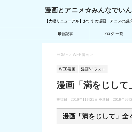
漫画とアニメ☆みんなでい
【大幅リニューアル】おすすめ漫画・アニメの感
最新記事
ブログ 一覧
HOME
>
WEB漫画
>
WEB漫画
漫画/イラスト
漫画「満をじして
投稿日：2016年11月21日 更新日：
2019年9月
漫画「満をじして」全