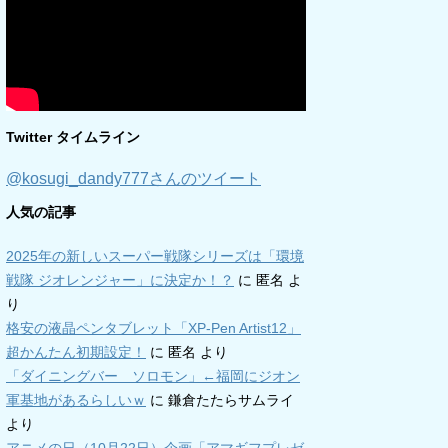
Twitter タイムライン
@kosugi_dandy777さんのツイート
人気の記事
2025年の新しいスーパー戦隊シリーズは「環境
戦隊 ジオレンジャー」に決定か！？
に
匿名
よ
り
格安の液晶ペンタブレット「XP-Pen Artist12」
超かんたん初期設定！
に
匿名
より
「ダイニングバー ソロモン」←福岡にジオン
軍基地があるらしいｗ
に
鎌倉たたらサムライ
より