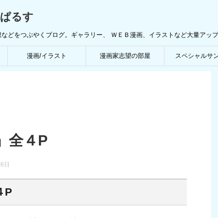
んぱるす
想などをつぶやくブログ。ギャラリー、 ＷＥＢ漫画、イラストなど大量アッ
漫画/イラスト
漫画家志望の部屋
スペシャルサ
」全４P
26日
４P