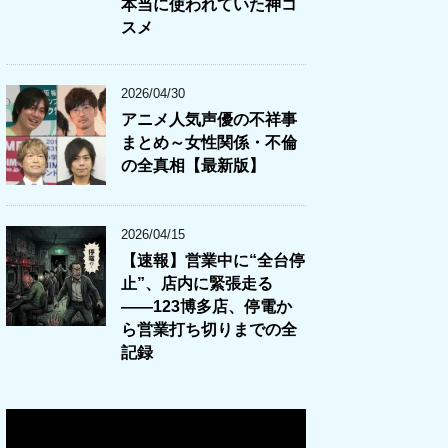
本当に使われていた神コ
スメ
2026/04/30
アニメ人気声優の不祥事
まとめ～女性関係・不倫
の全真相【最新版】
2026/04/15
【速報】営業中に“全台停
止”、店内に緊張走る
――123博多店、停電か
ら営業打ち切りまでの全
記録