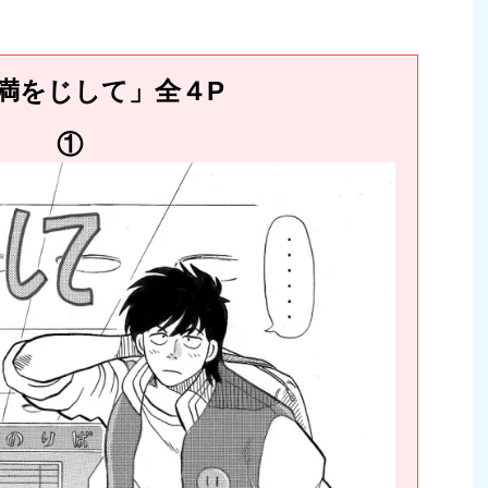
満をじして」全４P
①