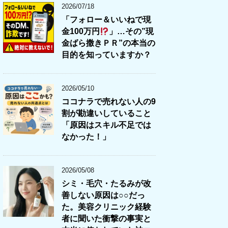
2026/07/18
「フォロー＆いいねで現
金100万円
」…その”現
金ばら撒きＰＲ”の本当の
目的を知っていますか？
2026/05/10
ココナラで売れない人の9
割が勘違いしていること
「原因はスキル不足では
なかった！」
2026/05/08
シミ・毛穴・たるみが改
善しない原因は○○だっ
た。美容クリニック経験
者に聞いた衝撃の事実と