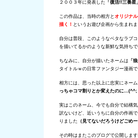
２００３年に発表した
「復活!!三番星
この作品は、当時の相方と
オリジナル
描く！
というお遊び企画から生まれま
自分は普段、このようなベタなラブコ
を描いてるかのような新鮮な気持ちで描け
ちなみに、自分が描いたネームは
「狼
タイトルｗの日常ファンタジー漫画で
相方には、思った以上に忠実にネーム
っちゃコマ割りとか変えたのに…(^^;
実はこのネーム、今でも自分で結構気
訳ないけど、近いうちに自分の作画で
りました
（見てないだろうけどごめー
その時はまたこのブログで公開します