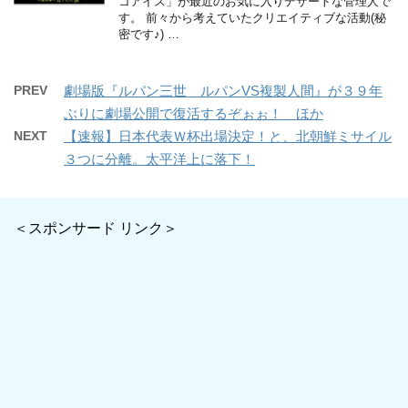
コアイス」が最近のお気に入りデザートな管理人で
す。 前々から考えていたクリエイティブな活動(秘
密です♪) …
PREV
劇場版『ルパン三世 ルパンVS複製人間』が３９年
ぶりに劇場公開で復活するぞぉぉ！ ほか
NEXT
【速報】日本代表Ｗ杯出場決定！と、北朝鮮ミサイル
３つに分離。太平洋上に落下！
＜スポンサード リンク＞