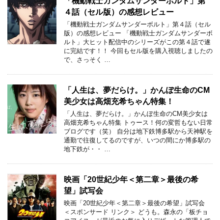
「機動戦士ガンダムサンダーボルト」第
４話（セル版）の感想レビュー
「機動戦士ガンダムサンダーボルト」第４話（セル
版）の感想レビュー 「機動戦士ガンダムサンダーボ
ルト」大ヒット配信中のシリーズがこの第４話で遂
に完結です！！ 今回もセル版を購入視聴しましたの
で、さっそく …
「人生は、夢だらけ。」かんぽ生命のCM
美少女は高畑充希ちゃん特集！
「人生は、夢だらけ。」かんぽ生命のCM美少女は
高畑充希ちゃん特集 トゥース！何の変哲もない日常
ブログです（笑） 自分は地下鉄博多駅から天神駅を
通勤で往復してるのですが、いつの間にか博多駅の
地下鉄が・・ …
映画「20世紀少年＜第二章＞最後の希
望」試写会
映画「20世紀少年＜第二章＞最後の希望」試写会
＜スポンサード リンク＞ どうも。森永の「板チョ