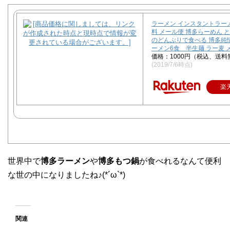
ラーメン インスタントラー
料 メール便 博多らーめん 
のどんぶりで食べる 博多純
ーメン6食 半生麺 ラー麦 
価格：1000円（税込、送料
(2019/7/6時点)
楽
世界中で
博多ラーメン
や
博多もつ鍋
が食べれるなんて便利
な世の中になりましたね♪(*´ω`*)
関連