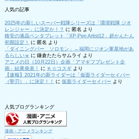
人気の記事
2025年の新しいスーパー戦隊シリーズは「環境戦隊 ジオ
レンジャー」に決定か！？
に
匿名
より
格安の液晶ペンタブレット「XP-Pen Artist12」超かんたん
初期設定！
に
匿名
より
「ダイニングバー ソロモン」←福岡にジオン軍基地があ
るらしいｗ
に
鎌倉たたらサムライ
より
アニメの日（10月22日）企画「アマギフプレゼント企
画」結果発表！
に
Ｋ☆コスギ
より
【速報】2021年の新ライダーは「仮面ライダーセイバー
（聖刃）」に決定！！
に
仮面ライダーセイバー
より
人気ブログランキング
漫画・アニメランキング