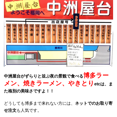
博多ラー
中洲屋台がずらりと並ぶ夜の景観で食べる
メン、焼きラーメン、やきとり
etcは、ま
た格別の美味さですよ！！
どうしても博多まで来れない方には、
ネットでのお取り寄
せ注文
も人気です。