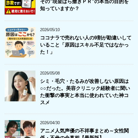
その”現金ばら撒きＰＲ”の本当の目的を
知っていますか？
2026/05/10
ココナラで売れない人の9割が勘違いして
いること「原因はスキル不足ではなかっ
た！」
2026/05/08
シミ・毛穴・たるみが改善しない原因は
○○だった。美容クリニック経験者に聞い
た衝撃の事実と本当に使われていた神コ
スメ
2026/04/30
アニメ人気声優の不祥事まとめ～女性関
係・不倫の全真相【最新版】