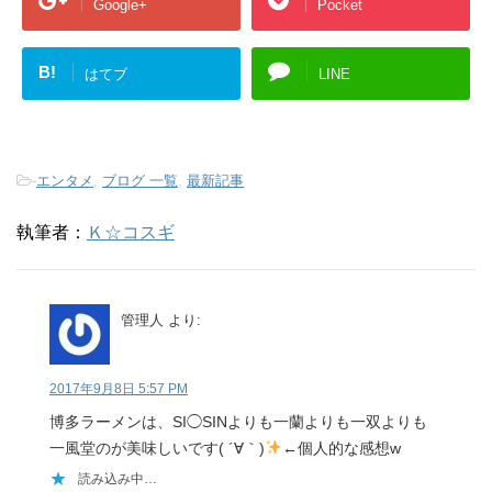
Google+
Pocket
B!
はてブ
LINE
-
エンタメ
,
ブログ 一覧
,
最新記事
執筆者：
Ｋ☆コスギ
管理人
より:
2017年9月8日 5:57 PM
博多ラーメンは、SI◯SINよりも一蘭よりも一双よりも
一風堂のが美味しいです( ´∀｀)
←個人的な感想w
読み込み中…