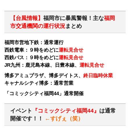
【台風情報】
福岡市に暴風警報！主な
福岡
市交通機関の運行状況
まとめ
福岡市営地下鉄：通常運行
西鉄電車：９時をめどに
運転見合せ
西鉄バス：９時をめどに
運転見合せ
JR九州：鹿児島本線、日豊本線、
運転見合せ
博多アミュプラザ、博多デイトス、
終日臨時休業
キャナルシティ博多：通常営業
「コミックシティ福岡44」通常開催
イベント
『コミックシティ福岡44』
は通常
開催です！！
←すげぇ（笑）