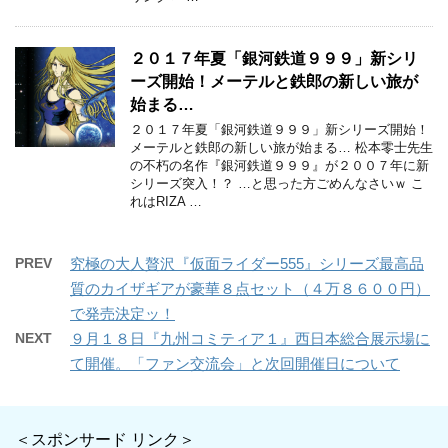
２０１７年夏「銀河鉄道９９９」新シリ
ーズ開始！メーテルと鉄郎の新しい旅が
始まる…
２０１７年夏「銀河鉄道９９９」新シリーズ開始！
メーテルと鉄郎の新しい旅が始まる… 松本零士先生
の不朽の名作『銀河鉄道９９９』が２００７年に新
シリーズ突入！？ …と思った方ごめんなさいｗ こ
れはRIZA …
PREV
究極の大人贅沢『仮面ライダー555』シリーズ最高品
質のカイザギアが豪華８点セット（４万８６００円）
で発売決定ッ！
NEXT
９月１８日『九州コミティア１』西日本総合展示場に
て開催。「ファン交流会」と次回開催日について
＜スポンサード リンク＞