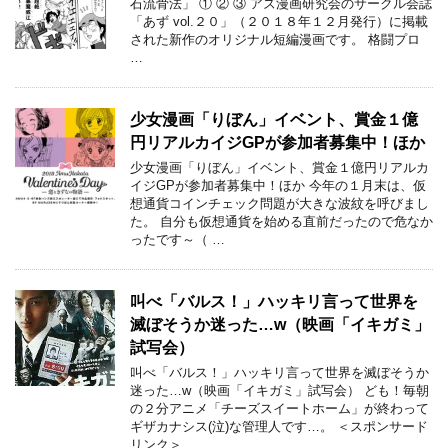
石流骨法」 ① ② ③ アズ漫画研究会のサークル会誌
「あず vol.２０」（２０１８年１２月発行）に掲載
された新作のオリジナル短編漫画です。 格闘プロ
…
少女漫画「りぼん」イベント、賞金１億
円リアルカイジGPが参加者募集中！ほか
少女漫画「りぼん」イベント、賞金１億円リアルカ
イジGPが参加者募集中！ほか 今年の１月末は、仮
想通貨コインチェック問題が大きな波紋を呼びまし
た。 自分も仮想通貨を始める直前だったので危なか
ったです～（ …
叫べ「バルス！」ハッキリ言って世界を
滅ぼそうか迷った…w（映画「イキガミ」
試写会）
叫べ「バルス！」ハッキリ言って世界を滅ぼそうか
迷った…w（映画「イキガミ」試写会） ども！毎朝
の２分アニメ「チーズスイートホーム」が終わって
ギザカナシス(泣)な管理人です…。 ＜スポンサード
リンク＞ …