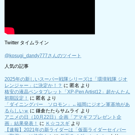
Twitter タイムライン
@kosugi_dandy777さんのツイート
人気の記事
2025年の新しいスーパー戦隊シリーズは「環境戦隊 ジオ
レンジャー」に決定か！？
に
匿名
より
格安の液晶ペンタブレット「XP-Pen Artist12」超かんたん
初期設定！
に
匿名
より
「ダイニングバー ソロモン」←福岡にジオン軍基地があ
るらしいｗ
に
鎌倉たたらサムライ
より
アニメの日（10月22日）企画「アマギフプレゼント企
画」結果発表！
に
Ｋ☆コスギ
より
【速報】2021年の新ライダーは「仮面ライダーセイバー