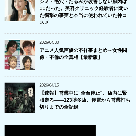
シミ・毛穴・たるみが改善しない原因は
○○だった。美容クリニック経験者に聞い
た衝撃の事実と本当に使われていた神コ
スメ
2026/04/30
アニメ人気声優の不祥事まとめ～女性関
係・不倫の全真相【最新版】
2026/04/15
【速報】営業中に“全台停止”、店内に緊
張走る――123博多店、停電から営業打ち
切りまでの全記録