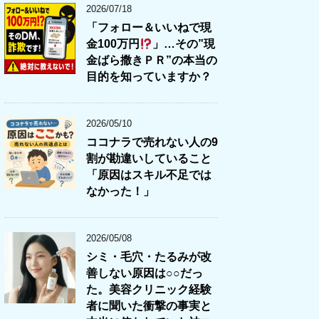
2026/07/18
「フォロー＆いいねで現
金100万円
」…その”現
金ばら撒きＰＲ”の本当の
目的を知っていますか？
2026/05/10
ココナラで売れない人の9
割が勘違いしていること
「原因はスキル不足では
なかった！」
2026/05/08
シミ・毛穴・たるみが改
善しない原因は○○だっ
た。美容クリニック経験
者に聞いた衝撃の事実と