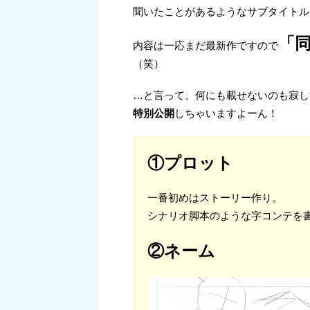
聞いたことがあるようなサブタイトル
「
内容は一応まだ最新作ですので
（笑）
…と言って、何にも載せないのも寂し
特別公開
しちゃいますよーん！
①プロット
一番初めはストーリー作り。
シナリオ脚本のような字コンテを
②ネーム