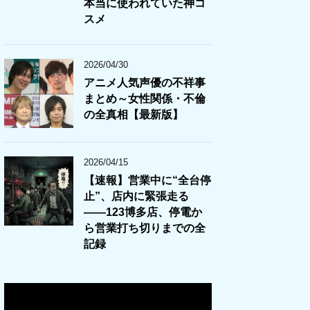
本当に使われていた神コ
スメ
2026/04/30
アニメ人気声優の不祥事
まとめ～女性関係・不倫
の全真相【最新版】
2026/04/15
【速報】営業中に“全台停
止”、店内に緊張走る
――123博多店、停電か
ら営業打ち切りまでの全
記録