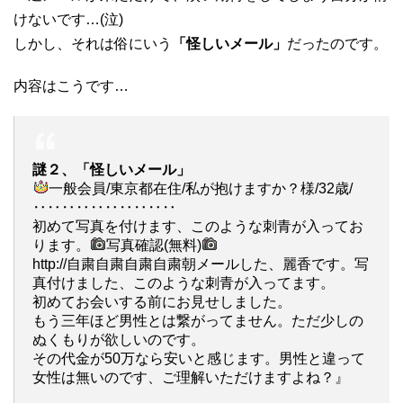
けないです…(泣)
しかし、それは俗にいう
「怪しいメール」
だったのです。
内容はこうです…
謎２、「怪しいメール」
一般会員/東京都在住/私が抱けますか？様/32歳/
‥‥‥‥‥‥‥‥‥‥
初めて写真を付けます、このような刺青が入ってお
ります。
写真確認(無料)
http://自粛自粛自粛自粛朝メールした、麗香です。写
真付けました、このような刺青が入ってます。
初めてお会いする前にお見せしました。
もう三年ほど男性とは繋がってません。ただ少しの
ぬくもりが欲しいのです。
その代金が50万なら安いと感じます。男性と違って
女性は無いのです、ご理解いただけますよね？』