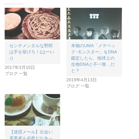
センチメンタルな野郎
本物のUMA「メテペッ
は手を挙げろ！(はーい
ク･モンスター」をDNA
♪)
鑑定したら、地球上の
生物DNAと不一致…だ
2017年3月10日
と？
ブログ 一覧
2019年4月13日
ブログ 一覧
【迷惑メール】出会い
系業者も必死だなあ～