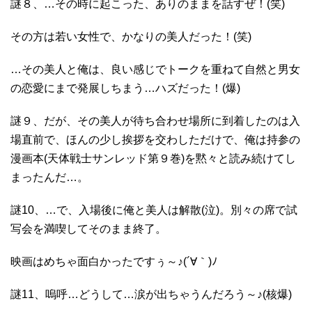
謎８、…その時に起こった、ありのままを話すぜ！(笑)
その方は若い女性で、かなりの美人だった！(笑)
…その美人と俺は、良い感じでトークを重ねて自然と男女
の恋愛にまで発展しちまう…ハズだった！(爆)
謎９、だが、その美人が待ち合わせ場所に到着したのは入
場直前で、ほんの少し挨拶を交わしただけで、俺は持参の
漫画本(天体戦士サンレッド第９巻)を黙々と読み続けてし
まったんだ…。
謎10、…で、入場後に俺と美人は解散(泣)。別々の席で試
写会を満喫してそのまま終了。
映画はめちゃ面白かったですぅ～♪(´∀｀)ﾉ
謎11、嗚呼…どうして…涙が出ちゃうんだろう～♪(核爆)