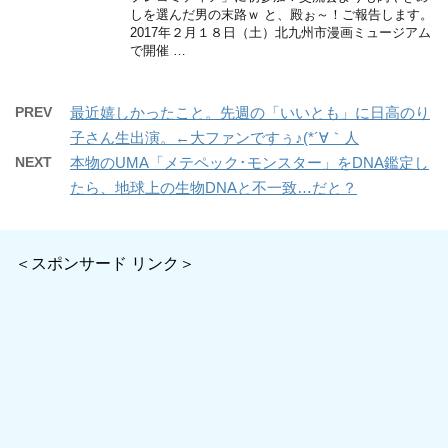
しを選んだ男の末路ｗ と、殿ぉ～！ご報告します。
2017年２月１８日（土）北九州市漫画ミュージアム
で開催 …
PREV
最近嬉しかったこと。先週の「いいとも」に日高のり
子さん生出演。←大ファンですぅ♪(*´∀｀人
NEXT
本物のUMA「メテペック･モンスター」をDNA鑑定し
たら、地球上の生物DNAと不一致…だと？
＜スポンサード リンク＞