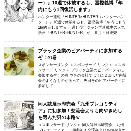
ー）』10週で休載するも、冨樫義博「年
内にもう1回復活します」
ハンター速報『HUNTER×HUNTER（ハンターハン
ター）』10週で休載するも、冨樫義博「年内にもう
1回復活しますｗ」 週刊少年ジャンプ連載中の人気
漫画『HUNTER×HUNTER』が、９月４日発売 …
ブラック企業のビアパーティに参加する
ぞ！の巻
スポンサーリンク ＜スポンサード リンク＞ ＜スポ
ンサード リンク＞ ブラック企業のビアパーティに
参加するぞ！の巻 ウチの会社では年に２回ほど懇親
会のようなものがあって、先日そのビアパーティに
参加して …
同人誌展示即売会「九州プレコミティ
ア」に初参加！交流会よりも肉やきめし
を選んだ男の末路ｗ
＜スポンサード リンク＞ 同人誌展示即売会「九州
プレコミティア」に初参加！交流会よりも肉やきめ