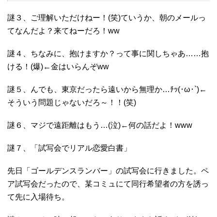
謎３、ご理解いただけねー！(笑)ていうか、朝のメールっ
てなんだよ？来てねーだろ！ww
謎４、ちなみに、抱けますか？って事に関しちゃあ……抱
ける！(爆)←金はいらんぞww
謎５、んでも、東京だったら遠いから無理か…ﾁｯ(･ω･`)←
そういう問題じゃないだろ～！！(笑)
謎６、マジで遠距離はもう…(泣)←何の話だよ！www
謎７、「試写会でリアル恋愛白書」
先日「ゴールデンスランバー」の試写会に行きました。ペ
ア試写会だったので、某コミュにて同行希望者の方を誘っ
て先に入場待ち。