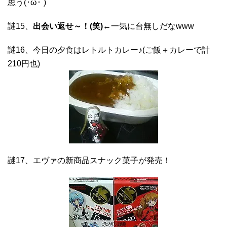
思う(･ω･`)
謎15、
出会い返せ～！(笑)
←一気に台無しだなwww
謎16、今日の夕食はレトルトカレー♪(ご飯＋カレーで計
210円也)
謎17、エヴァの新商品スナック菓子が発売！