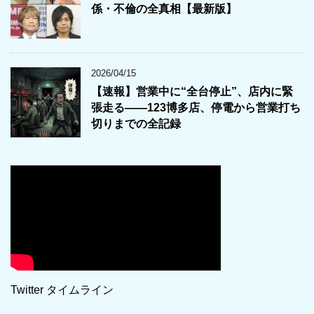
係・不倫の全真相【最新版】
2026/04/15
【速報】営業中に“全台停止”、店内に緊
張走る――123博多店、停電から営業打ち
切りまでの全記録
Twitter タイムライン