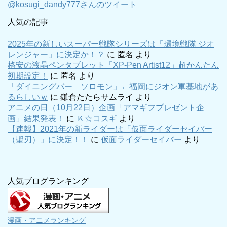
@kosugi_dandy777さんのツイート
人気の記事
2025年の新しいスーパー戦隊シリーズは「環境戦隊 ジオ
レンジャー」に決定か！？
に
匿名
より
格安の液晶ペンタブレット「XP-Pen Artist12」超かんたん
初期設定！
に
匿名
より
「ダイニングバー ソロモン」←福岡にジオン軍基地があ
るらしいｗ
に
鎌倉たたらサムライ
より
アニメの日（10月22日）企画「アマギフプレゼント企
画」結果発表！
に
Ｋ☆コスギ
より
【速報】2021年の新ライダーは「仮面ライダーセイバー
（聖刃）」に決定！！
に
仮面ライダーセイバー
より
人気ブログランキング
漫画・アニメランキング