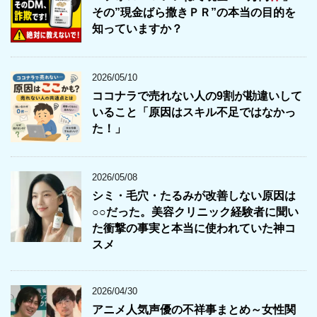
その”現金ばら撒きＰＲ”の本当の目的を
知っていますか？
2026/05/10
ココナラで売れない人の9割が勘違いして
いること「原因はスキル不足ではなかっ
た！」
2026/05/08
シミ・毛穴・たるみが改善しない原因は
○○だった。美容クリニック経験者に聞い
た衝撃の事実と本当に使われていた神コ
スメ
2026/04/30
アニメ人気声優の不祥事まとめ～女性関