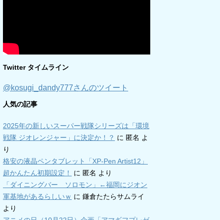
Twitter タイムライン
@kosugi_dandy777さんのツイート
人気の記事
2025年の新しいスーパー戦隊シリーズは「環境
戦隊 ジオレンジャー」に決定か！？
に
匿名
よ
り
格安の液晶ペンタブレット「XP-Pen Artist12」
超かんたん初期設定！
に
匿名
より
「ダイニングバー ソロモン」←福岡にジオン
軍基地があるらしいｗ
に
鎌倉たたらサムライ
より