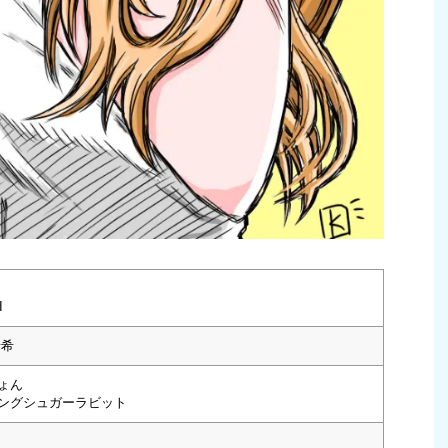
I
瑞希
ょん
ングシュガーラビット