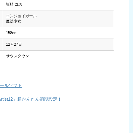
坂崎 ユカ
エンジョイガール
魔法少女
158cm
12月27日
サウスタウン
ールソフト
rtist12」超かんたん初期設定！