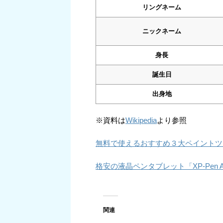
リングネーム
ニックネーム
身長
誕生日
出身地
※資料は
Wikipedia
より参照
無料で使えるおすすめ３大ペイントツ
格安の液晶ペンタブレット「XP-Pen A
関連