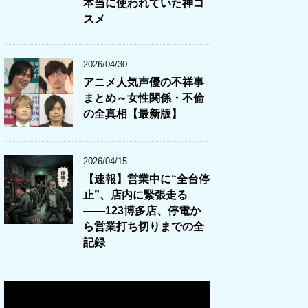
本当に使われていた神コ
スメ
2026/04/30
アニメ人気声優の不祥事
まとめ～女性関係・不倫
の全真相【最新版】
2026/04/15
【速報】営業中に“全台停
止”、店内に緊張走る
――123博多店、停電か
ら営業打ち切りまでの全
記録