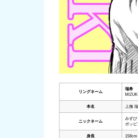
瑞希
リングネーム
MIZUK
本名
上撫 
みずぴ
ニックネーム
ポッピ
身長
158cm