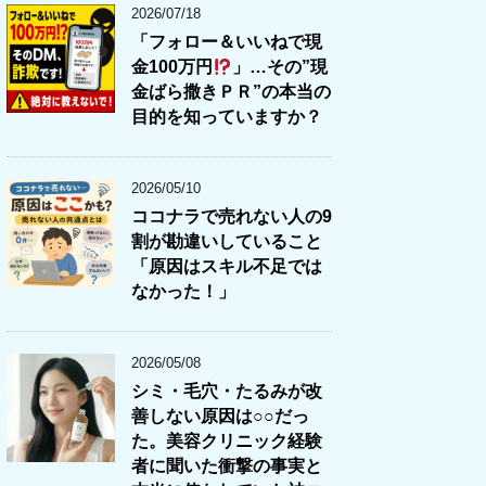
2026/07/18
「フォロー＆いいねで現
金100万円
」…その”現
金ばら撒きＰＲ”の本当の
目的を知っていますか？
2026/05/10
ココナラで売れない人の9
割が勘違いしていること
「原因はスキル不足では
なかった！」
2026/05/08
シミ・毛穴・たるみが改
善しない原因は○○だっ
た。美容クリニック経験
者に聞いた衝撃の事実と