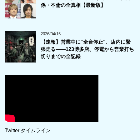
係・不倫の全真相【最新版】
2026/04/15
【速報】営業中に“全台停止”、店内に緊
張走る――123博多店、停電から営業打ち
切りまでの全記録
Twitter タイムライン