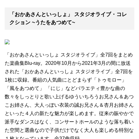
「おかあさんといっしょ」 スタジオライブ・コレ
クション ~うたをあつめて~
「おかあさんといっしょ スタジオライブ」全7回をまとめ
た楽曲集Blu-ray。2020年10月から2021年3月の間に放送
された「おかあさんといっしょ スタジオライブ」全7回を
1枚に収録。番組の人気曲にとどまらず「トゥモロー」
「風をあつめて」 「にじ」などバラエティ豊かな曲の
数々をしっとりと歌い上げるゆういちろうお兄さん＆あつ
こお姉さん、大人っぽい衣装の誠お兄さん＆杏月お姉さん
といった４人の新たな魅力が楽しめます。従来の賑やかで
派手なダンスはなく、コンサートホールのような落ち着い
た空間と選曲なので子供だけでなく大人も楽しめる特別な
１枚となっています。全37曲収録。