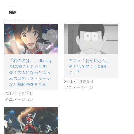
関連
「君の名は。」Blu-ray
アニメ「おそ松さん」
＆DVD７月２６日発
第１話が早くも幻回
売！大人になった瀧＆
に…⁉︎
みつはのラストシーン
2015年11月6日
など極秘画像まとめ
アニメーション
2017年7月10日
アニメーション