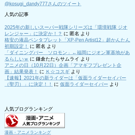
@kosugi_dandy777さんのツイート
人気の記事
2025年の新しいスーパー戦隊シリーズは「環境戦隊 ジオ
レンジャー」に決定か！？
に
匿名
より
格安の液晶ペンタブレット「XP-Pen Artist12」超かんたん
初期設定！
に
匿名
より
「ダイニングバー ソロモン」←福岡にジオン軍基地があ
るらしいｗ
に
鎌倉たたらサムライ
より
アニメの日（10月22日）企画「アマギフプレゼント企
画」結果発表！
に
Ｋ☆コスギ
より
【速報】2021年の新ライダーは「仮面ライダーセイバー
（聖刃）」に決定！！
に
仮面ライダーセイバー
より
人気ブログランキング
漫画・アニメランキング