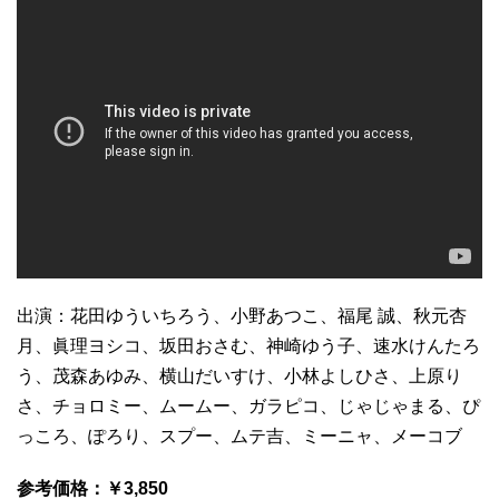
出演：花田ゆういちろう、小野あつこ、福尾 誠、秋元杏
月、眞理ヨシコ、坂田おさむ、神崎ゆう子、速水けんたろ
う、茂森あゆみ、横山だいすけ、小林よしひさ、上原り
さ、チョロミー、ムームー、ガラピコ、じゃじゃまる、ぴ
っころ、ぽろり、スプー、ムテ吉、ミーニャ、メーコブ
参考価格：￥3,850