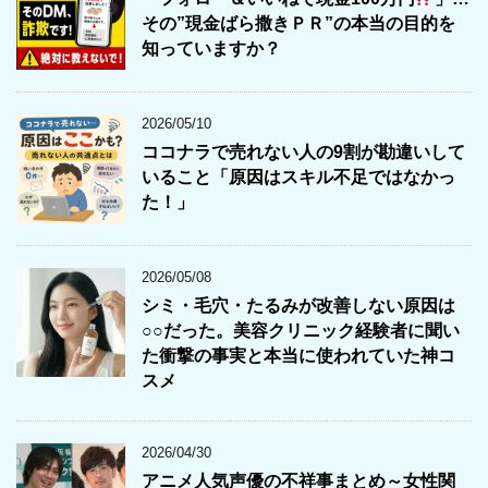
その”現金ばら撒きＰＲ”の本当の目的を
知っていますか？
2026/05/10
ココナラで売れない人の9割が勘違いして
いること「原因はスキル不足ではなかっ
た！」
2026/05/08
シミ・毛穴・たるみが改善しない原因は
○○だった。美容クリニック経験者に聞い
た衝撃の事実と本当に使われていた神コ
スメ
2026/04/30
アニメ人気声優の不祥事まとめ～女性関