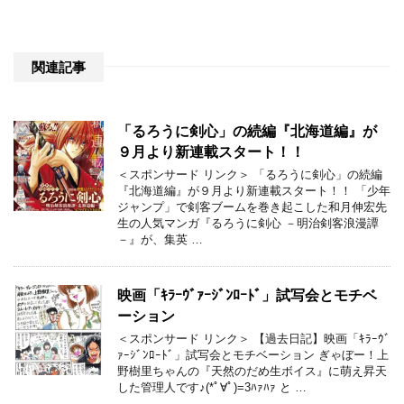
関連記事
「るろうに剣心」の続編『北海道編』が
９月より新連載スタート！！
＜スポンサード リンク＞ 「るろうに剣心」の続編
『北海道編』が９月より新連載スタート！！ 「少年
ジャンプ」で剣客ブームを巻き起こした和月伸宏先
生の人気マンガ『るろうに剣心 －明治剣客浪漫譚
－』が、集英 …
映画「ｷﾗｰｳﾞｧｰｼﾞﾝﾛｰﾄﾞ」試写会とモチベ
ーション
＜スポンサード リンク＞ 【過去日記】映画「ｷﾗｰｳﾞ
ｧｰｼﾞﾝﾛｰﾄﾞ」試写会とモチベーション ぎゃぼー！上
野樹里ちゃんの『天然のだめ生ボイス』に萌え昇天
した管理人です♪(*ﾟ∀ﾟ)=3ﾊｧﾊｧ と …