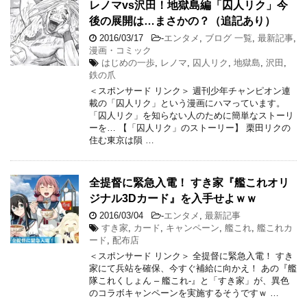
レノマvs沢田！地獄島編「囚人リク」今
後の展開は…まさかの？（追記あり）
2016/03/17
-
エンタメ
,
ブログ 一覧
,
最新記事
,
漫画・コミック
はじめの一歩
,
レノマ
,
囚人リク
,
地獄島
,
沢田
,
鉄の爪
＜スポンサード リンク＞ 週刊少年チャンピオン連
載の「囚人リク」という漫画にハマっています。
「囚人リク」を知らない人のために簡単なストーリ
ーを… 【「囚人リク」のストーリー】 栗田リクの
住む東京は隕 …
全提督に緊急入電！ すき家『艦これオリ
ジナル3Dカード』を入手せよｗｗ
2016/03/04
-
エンタメ
,
最新記事
すき家
,
カード
,
キャンペーン
,
艦これ
,
艦これカ
ード
,
配布店
＜スポンサード リンク＞ 全提督に緊急入電！ すき
家にて兵站を確保、今すぐ補給に向かえ！ あの『艦
隊これくしょん – 艦これ-』と「すき家」が、異色
のコラボキャンペーンを実施するそうですｗ …