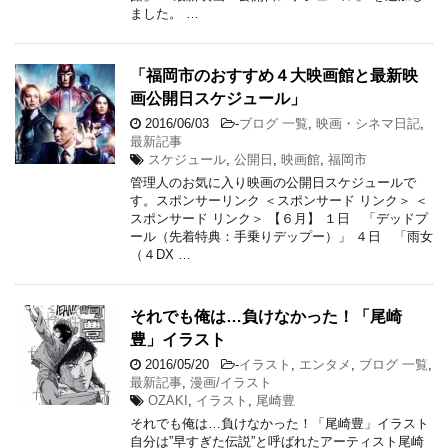
ました。 …
「福岡市のおすすめ４大映画館と最新映
画公開日スケジュール」
2016/06/03
-
ブログ 一覧
,
映画・シネマ日記
,
最新記事
スケジュール
,
公開日
,
映画館
,
福岡市
管理人のお気に入り映画の公開日スケジュールで
す。スポンサーリンク ＜スポンサード リンク＞ ＜
スポンサード リンク＞ 【６月】 １日 「デッドプ
ール（先着特典：手乗りデップー）」 ４日 「雨女
（４DX …
それでも俺は…負けなかった！「尾崎
豊」イラスト
2016/05/20
-
イラスト
,
エンタメ
,
ブログ 一覧
,
最新記事
,
漫画/イラスト
OZAKI
,
イラスト
,
尾崎豊
それでも俺は…負けなかった！「尾崎豊」イラスト
自分は”早すぎた伝説”と呼ばれたアーティスト尾崎