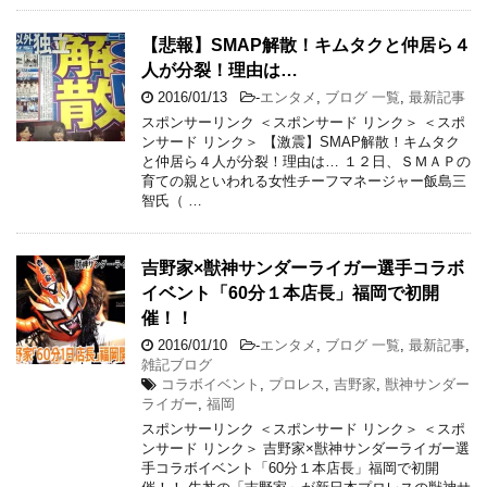
【悲報】SMAP解散！キムタクと仲居ら４
人が分裂！理由は…
2016/01/13
-
エンタメ
,
ブログ 一覧
,
最新記事
スポンサーリンク ＜スポンサード リンク＞ ＜スポ
ンサード リンク＞ 【激震】SMAP解散！キムタク
と仲居ら４人が分裂！理由は… １２日、ＳＭＡＰの
育ての親といわれる女性チーフマネージャー飯島三
智氏（ …
吉野家×獣神サンダーライガー選手コラボ
イベント「60分１本店長」福岡で初開
催！！
2016/01/10
-
エンタメ
,
ブログ 一覧
,
最新記事
,
雑記ブログ
コラボイベント
,
プロレス
,
吉野家
,
獣神サンダー
ライガー
,
福岡
スポンサーリンク ＜スポンサード リンク＞ ＜スポ
ンサード リンク＞ 吉野家×獣神サンダーライガー選
手コラボイベント「60分１本店長」福岡で初開