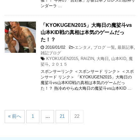
催！！ 牛丼の「吉野家」が新日本プロレスの獣神サ
ンダーラ …
「KYOKUGEN2015」大晦日の魔娑斗vs
山本KID戦の真相は本気のゲームだっ
た！？
2016/01/02
-
エンタメ
,
ブログ 一覧
,
最新記事
,
雑記ブログ
KYOKUGEN2015
,
RAIZIN
,
大晦日
,
山本KID
,
魔
娑斗
,
２０１５
スポンサーリンク ＜スポンサード リンク＞ ＜スポ
ンサード リンク＞ 「KYOKUGEN2015」大晦日の
魔娑斗vs山本KID戦の真相は本気のゲームだっ
た！？ 熱冷めやらぬ大晦日の魔娑斗vs山本KID …
« 前へ
1
…
21
22