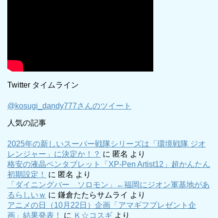
Twitter タイムライン
@kosugi_dandy777さんのツイート
人気の記事
2025年の新しいスーパー戦隊シリーズは「環境戦隊 ジオ
レンジャー」に決定か！？
に
匿名
より
格安の液晶ペンタブレット「XP-Pen Artist12」超かんたん
初期設定！
に
匿名
より
「ダイニングバー ソロモン」←福岡にジオン軍基地があ
るらしいｗ
に
鎌倉たたらサムライ
より
アニメの日（10月22日）企画「アマギフプレゼント企
画」結果発表！
に
Ｋ☆コスギ
より