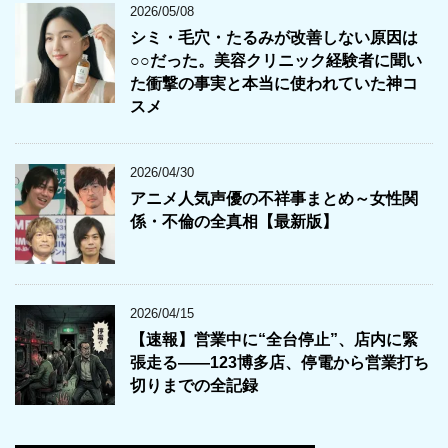
2026/05/08
シミ・毛穴・たるみが改善しない原因は
○○だった。美容クリニック経験者に聞い
た衝撃の事実と本当に使われていた神コ
スメ
2026/04/30
アニメ人気声優の不祥事まとめ～女性関
係・不倫の全真相【最新版】
2026/04/15
【速報】営業中に“全台停止”、店内に緊
張走る――123博多店、停電から営業打ち
切りまでの全記録