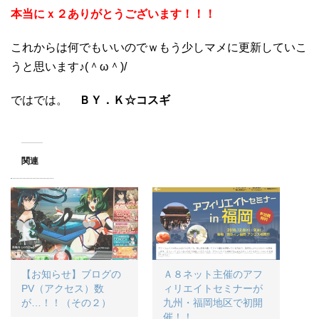
本当にｘ２ありがとうございます！！！
これからは何でもいいのでｗもう少しマメに更新していこ
うと思います♪(＾ω＾)/
ではでは。
ＢＹ．Ｋ☆コスギ
関連
【お知らせ】ブログの
Ａ８ネット主催のアフ
PV（アクセス）数
ィリエイトセミナーが
が…！！（その２）
九州・福岡地区で初開
催！！