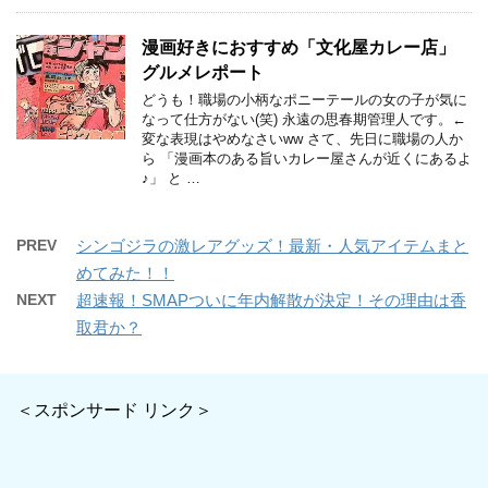
漫画好きにおすすめ「文化屋カレー店」
グルメレポート
どうも！職場の小柄なポニーテールの女の子が気に
なって仕方がない(笑) 永遠の思春期管理人です。←
変な表現はやめなさいww さて、先日に職場の人か
ら 「漫画本のある旨いカレー屋さんが近くにあるよ
♪」 と …
PREV
シンゴジラの激レアグッズ！最新・人気アイテムまと
めてみた！！
NEXT
超速報！SMAPついに年内解散が決定！その理由は香
取君か？
＜スポンサード リンク＞