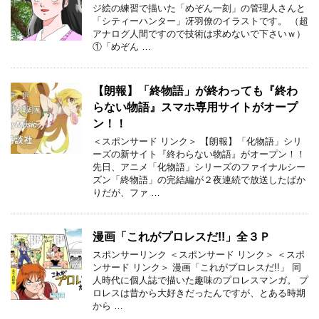
ジ絵の練習で描いた「めぞん一刻」の管理人さんと
「シティーハンター」冴羽僚のイラストです。 （超
アナログ人間ですので技術は求めないで下さいｗ）
①「めぞん …
【朗報】「終物語」が終わっても『終わ
らない物語』スマホ専用サイトがオープ
ン！！
＜スポンサード リンク＞ 【朗報】「化物語」シリ
ーズの新サイト『終わらない物語』がオープン！！
先日、アニメ「化物語」シリーズのファイナルシー
ズン「終物語」の完結編が２夜連続で放送したばか
りだが、ファ …
漫画「これがプロレスだ!!」全３Ｐ
スポンサーリンク ＜スポンサード リンク＞ ＜スポ
ンサード リンク＞ 漫画「これがプロレスだ!!」 同
人時代に個人誌で描いた趣味のプロレスマンガ。 プ
ロレスは昔から大好きだったんですが、とある時期
から …