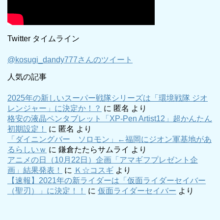
Twitter タイムライン
@kosugi_dandy777さんのツイート
人気の記事
2025年の新しいスーパー戦隊シリーズは「環境戦隊 ジオ
レンジャー」に決定か！？
に
匿名
より
格安の液晶ペンタブレット「XP-Pen Artist12」超かんたん
初期設定！
に
匿名
より
「ダイニングバー ソロモン」←福岡にジオン軍基地があ
るらしいｗ
に
鎌倉たたらサムライ
より
アニメの日（10月22日）企画「アマギフプレゼント企
画」結果発表！
に
Ｋ☆コスギ
より
【速報】2021年の新ライダーは「仮面ライダーセイバー
（聖刃）」に決定！！
に
仮面ライダーセイバー
より