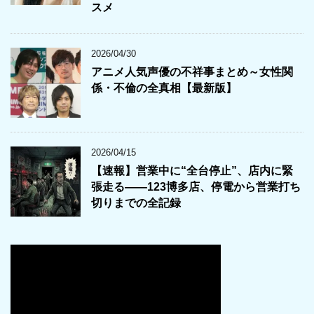
スメ
2026/04/30
アニメ人気声優の不祥事まとめ～女性関
係・不倫の全真相【最新版】
2026/04/15
【速報】営業中に“全台停止”、店内に緊
張走る――123博多店、停電から営業打ち
切りまでの全記録