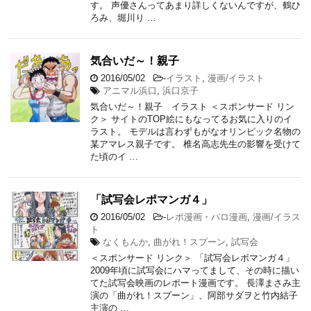
す。 声優さんってあまり詳しくないんですが、鶴ひ
ろみ、堀川り …
気合いだ～！親子
2016/05/02
-
イラスト
,
漫画/イラスト
アニマル浜口
,
浜口京子
気合いだ～！親子 イラスト ＜スポンサード リン
ク＞ サイトのTOP絵にもなってるお気に入りのイ
ラスト。 モデルは言わずもがなオリンピック名物の
某アマレス親子です。 椎名高志先生の影響を受けて
た頃のイ …
「試写会レポマンガ４」
2016/05/02
-
レポ漫画・パロ漫画
,
漫画/イラス
ト
なくもんか
,
曲がれ！スプーン
,
試写会
＜スポンサード リンク＞ 「試写会レポマンガ４」
2009年頃に試写会にハマってまして、その時に描い
てた試写会映画のレポート漫画です。 長澤まさみ主
演の「曲がれ！スプーン」、阿部サダヲと竹内結子
主演の …