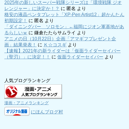
2025年の新しいスーパー戦隊シリーズは「環境戦隊 ジオ
レンジャー」に決定か！？
に
匿名
より
格安の液晶ペンタブレット「XP-Pen Artist12」超かんたん
初期設定！
に
匿名
より
「ダイニングバー ソロモン」←福岡にジオン軍基地があ
るらしいｗ
に
鎌倉たたらサムライ
より
アニメの日（10月22日）企画「アマギフプレゼント企
画」結果発表！
に
Ｋ☆コスギ
より
【速報】2021年の新ライダーは「仮面ライダーセイバー
（聖刃）」に決定！！
に
仮面ライダーセイバー
より
人気ブログランキング
漫画・アニメランキング
にほんブログ村