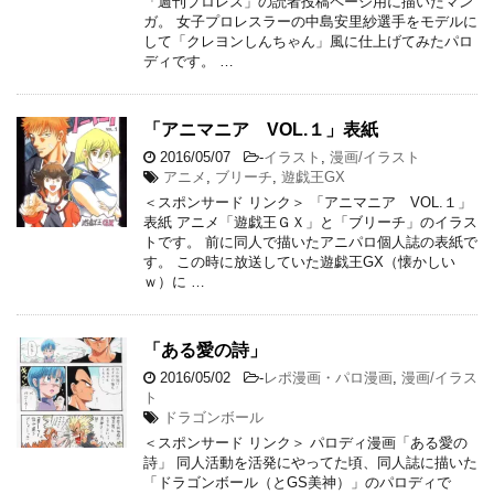
「週刊プロレス」の読者投稿ページ用に描いたマン
ガ。 女子プロレスラーの中島安里紗選手をモデルに
して「クレヨンしんちゃん」風に仕上げてみたパロ
ディです。 …
「アニマニア VOL.１」表紙
2016/05/07
-
イラスト
,
漫画/イラスト
アニメ
,
ブリーチ
,
遊戯王GX
＜スポンサード リンク＞ 「アニマニア VOL.１」
表紙 アニメ「遊戯王ＧＸ」と「ブリーチ」のイラス
トです。 前に同人で描いたアニパロ個人誌の表紙で
す。 この時に放送していた遊戯王GX（懐かしい
ｗ）に …
「ある愛の詩」
2016/05/02
-
レポ漫画・パロ漫画
,
漫画/イラス
ト
ドラゴンボール
＜スポンサード リンク＞ パロディ漫画「ある愛の
詩」 同人活動を活発にやってた頃、同人誌に描いた
「ドラゴンボール（とGS美神）」のパロディで