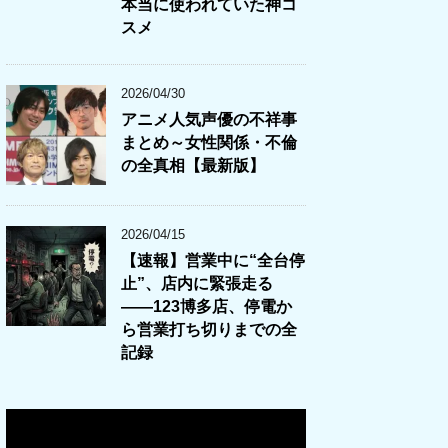
本当に使われていた神コ
スメ
2026/04/30
アニメ人気声優の不祥事
まとめ～女性関係・不倫
の全真相【最新版】
2026/04/15
【速報】営業中に“全台停
止”、店内に緊張走る
――123博多店、停電か
ら営業打ち切りまでの全
記録