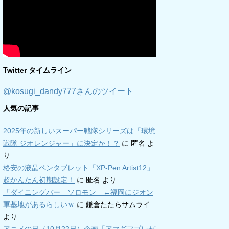
Twitter タイムライン
@kosugi_dandy777さんのツイート
人気の記事
2025年の新しいスーパー戦隊シリーズは「環境
戦隊 ジオレンジャー」に決定か！？
に
匿名
よ
り
格安の液晶ペンタブレット「XP-Pen Artist12」
超かんたん初期設定！
に
匿名
より
「ダイニングバー ソロモン」←福岡にジオン
軍基地があるらしいｗ
に
鎌倉たたらサムライ
より