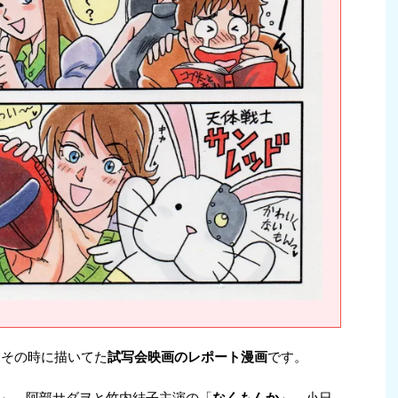
、その時に描いてた
試写会映画のレポート漫画
です。
」、阿部サダヲと竹内結子主演の「
なくもんか
」、小日