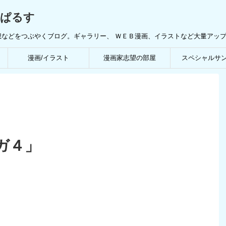
んぱるす
想などをつぶやくブログ。ギャラリー、 ＷＥＢ漫画、イラストなど大量アッ
漫画/イラスト
漫画家志望の部屋
スペシャルサ
ガ４」