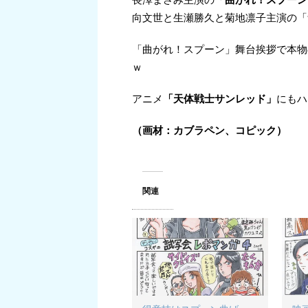
向文世と生瀬勝久と菊地凛子主演の「
「曲がれ！スプーン」舞台挨拶で本物
ｗ
アニメ
「天体戦士サンレッド」
にもハ
（画材：カブラペン、コピック）
関連