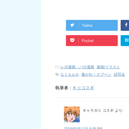
Twitter
B
Pocket
-
レポ漫画・パロ漫画
,
漫画/イラスト
-
なくもんか
,
曲がれ！スプーン
,
試写会
執筆者：
Ｋ☆コスギ
キャラガ☆ コスギ
より:
2016年6月11日 6:48 PM