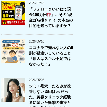
2026/07/18
「フォロー＆いいねで現
金100万円
」…その”現
金ばら撒きＰＲ”の本当の
目的を知っていますか？
2026/05/10
ココナラで売れない人の9
割が勘違いしていること
「原因はスキル不足では
なかった！」
2026/05/08
シミ・毛穴・たるみが改
善しない原因は○○だっ
た。美容クリニック経験
者に聞いた衝撃の事実と