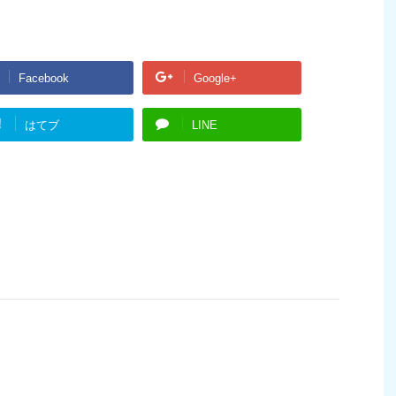
Facebook
Google+
!
はてブ
LINE