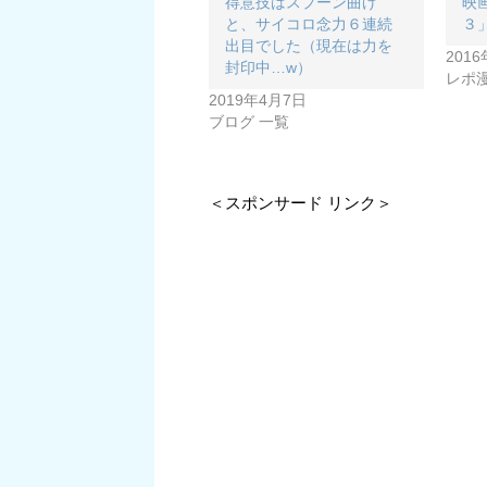
得意技はスプーン曲げ
映
と、サイコロ念力６連続
３
出目でした（現在は力を
201
封印中…w）
レポ
2019年4月7日
ブログ 一覧
＜スポンサード リンク＞