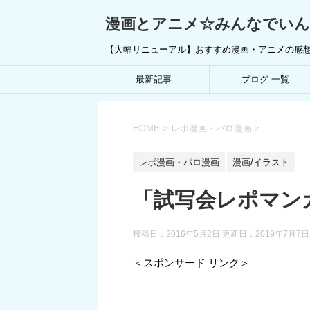
漫画とアニメ☆みんなでい
【大幅リニューアル】おすすめ漫画・アニメの感
最新記事
ブログ 一覧
HOME
>
レポ漫画・パロ漫画
>
レポ漫画・パロ漫画
漫画/イラスト
「試写会レポマン
投稿日：2016年5月2日 更新日：
2019年7月7日
＜スポンサード リンク＞