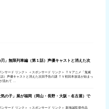
の刃」無限列車編（第１話）声優キャストと消えた次
ポンサード リンク＞ ＜スポンサード リンク＞ ＴＶアニメ「鬼滅
話）声優キャストと消えた次回予告の謎 ＴＶ初回本放送が始まっ
が流れて …
天気の子」展が福岡（岡山・長野・大阪・名古屋）で
ポンサード リンク＞ ＜スポンサード リンク＞ 新海誠監督作品