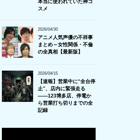
本当に使われていた神コ
スメ
2026/04/30
アニメ人気声優の不祥事
まとめ～女性関係・不倫
の全真相【最新版】
2026/04/15
【速報】営業中に“全台停
止”、店内に緊張走る
――123博多店、停電か
ら営業打ち切りまでの全
記録