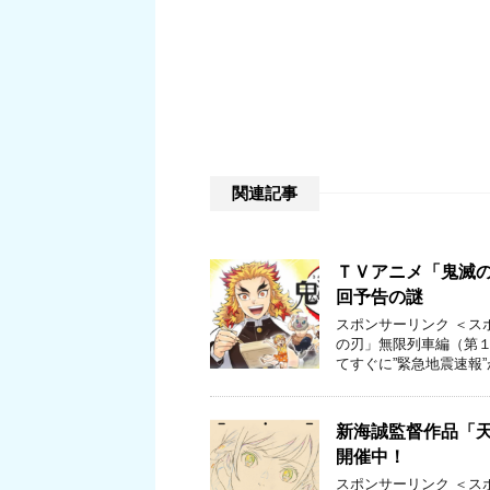
関連記事
ＴＶアニメ「鬼滅
回予告の謎
スポンサーリンク ＜ス
の刃」無限列車編（第１
てすぐに”緊急地震速報”
新海誠監督作品「
開催中！
スポンサーリンク ＜ス