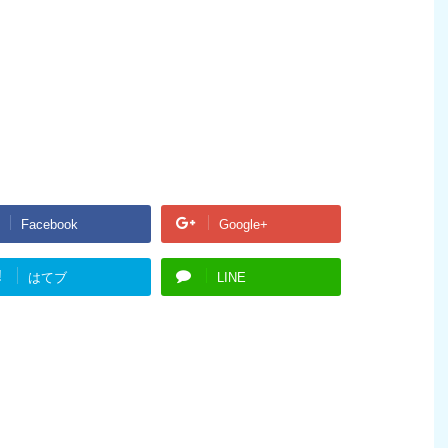
Facebook
Google+
!
はてブ
LINE