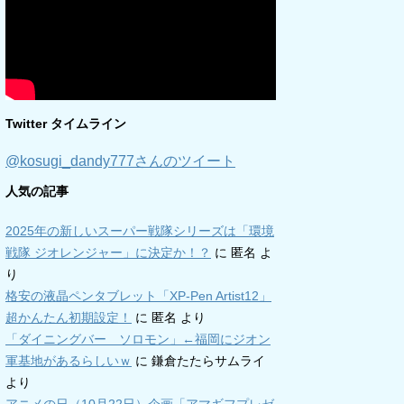
Twitter タイムライン
@kosugi_dandy777さんのツイート
人気の記事
2025年の新しいスーパー戦隊シリーズは「環境
戦隊 ジオレンジャー」に決定か！？
に
匿名
よ
り
格安の液晶ペンタブレット「XP-Pen Artist12」
超かんたん初期設定！
に
匿名
より
「ダイニングバー ソロモン」←福岡にジオン
軍基地があるらしいｗ
に
鎌倉たたらサムライ
より