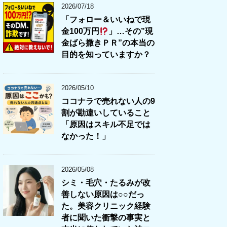
2026/07/18
「フォロー＆いいねで現
金100万円
」…その”現
金ばら撒きＰＲ”の本当の
目的を知っていますか？
2026/05/10
ココナラで売れない人の9
割が勘違いしていること
「原因はスキル不足では
なかった！」
2026/05/08
シミ・毛穴・たるみが改
善しない原因は○○だっ
た。美容クリニック経験
者に聞いた衝撃の事実と