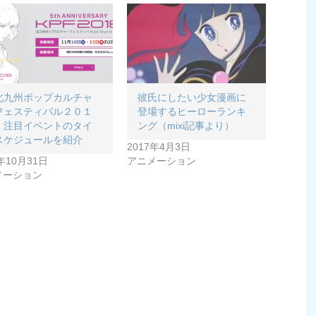
北九州ポップカルチャ
彼氏にしたい少女漫画に
フェスティバル２０１
登場するヒーローランキ
』注目イベントのタイ
ング（mixi記事より）
スケジュールを紹介
2017年4月3日
8年10月31日
アニメーション
メーション