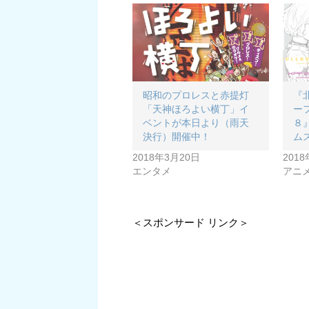
昭和のプロレスと赤提灯
『
「天神ほろよい横丁」イ
ー
ベントが本日より（雨天
８
決行）開催中！
ム
2018年3月20日
201
エンタメ
アニ
＜スポンサード リンク＞