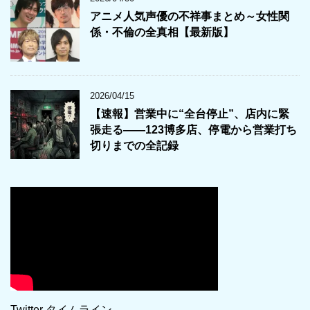
アニメ人気声優の不祥事まとめ～女性関
係・不倫の全真相【最新版】
2026/04/15
【速報】営業中に“全台停止”、店内に緊
張走る――123博多店、停電から営業打ち
切りまでの全記録
Twitter タイムライン