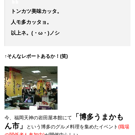
トンカツ美味カッタ。
人モ多カッタョ。
以上ネ。(・ω・)ノシ
↑そんなレポートあるか！(笑)
「博多うまかも
今、福岡天神の岩田屋本館にて
ん市」
という博多のグルメ料理を集めたイベント
(職場
の関係者も参加中)
が開催中らしい。