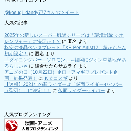
@kosugi_dandy777さんのツイート
人気の記事
2025年の新しいスーパー戦隊シリーズは「環境戦隊 ジオ
レンジャー」に決定か！？
に
匿名
より
格安の液晶ペンタブレット「XP-Pen Artist12」超かんたん
初期設定！
に
匿名
より
「ダイニングバー ソロモン」←福岡にジオン軍基地があ
るらしいｗ
に
鎌倉たたらサムライ
より
アニメの日（10月22日）企画「アマギフプレゼント企
画」結果発表！
に
Ｋ☆コスギ
より
【速報】2021年の新ライダーは「仮面ライダーセイバー
（聖刃）」に決定！！
に
仮面ライダーセイバー
より
人気ブログランキング