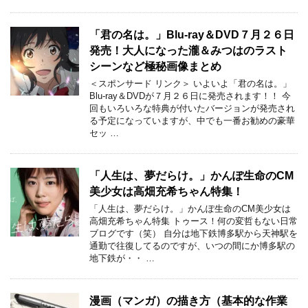
「君の名は。」Blu-ray＆DVD７月２６日
発売！大人になった瀧＆みつはのラスト
シーンなど極秘画像まとめ
＜スポンサード リンク＞ いよいよ「君の名は。」
Blu-ray＆DVDが７月２６日に発売されます！！ 今
回もいろいろな特典が付いたバージョンが発売され
る予定になっていますが、中でも一番お勧めの豪華
セッ …
「人生は、夢だらけ。」かんぽ生命のCM
美少女は高畑充希ちゃん特集！
「人生は、夢だらけ。」かんぽ生命のCM美少女は
高畑充希ちゃん特集 トゥース！何の変哲もない日常
ブログです（笑） 自分は地下鉄博多駅から天神駅を
通勤で往復してるのですが、いつの間にか博多駅の
地下鉄が・・ …
漫画（マンガ）の描き方（基本的な作業