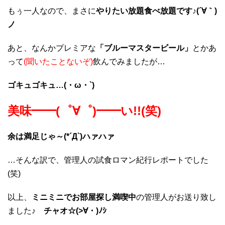
もぅ一人なので、まさに
やりたい放題食べ放題です♪(´∀｀)
ノ
あと、なんかプレミアな
「ブルーマスタービール」
とかあ
って
(聞いたことないぞ)
飲んでみましたが…
ゴキュゴキュ…(・ω・`)
美味━━(゜∀゜)━━い!!(笑)
余は満足じゃ～(*´Д`)ハァハァ
…そんな訳で、管理人の試食ロマン紀行レポートでした
(笑)
以上、
ミニミニでお部屋探し満喫中
の管理人がお送り致し
ました♪
チャオ☆(>∀・)ﾉｼ