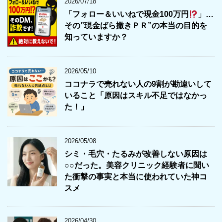
2026/07/18
「フォロー＆いいねで現金100万円
」…
その”現金ばら撒きＰＲ”の本当の目的を
知っていますか？
2026/05/10
ココナラで売れない人の9割が勘違いして
いること「原因はスキル不足ではなかっ
た！」
2026/05/08
シミ・毛穴・たるみが改善しない原因は
○○だった。美容クリニック経験者に聞い
た衝撃の事実と本当に使われていた神コ
スメ
2026/04/30