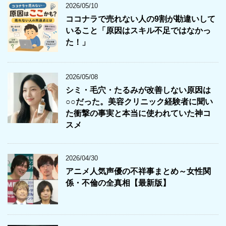
2026/05/10
ココナラで売れない人の9割が勘違いして
いること「原因はスキル不足ではなかっ
た！」
2026/05/08
シミ・毛穴・たるみが改善しない原因は
○○だった。美容クリニック経験者に聞い
た衝撃の事実と本当に使われていた神コ
スメ
2026/04/30
アニメ人気声優の不祥事まとめ～女性関
係・不倫の全真相【最新版】