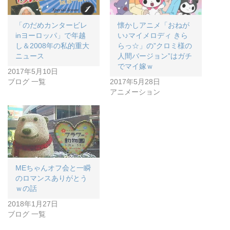
「のだめカンタービレ
懐かしアニメ「おねが
inヨーロッパ」で年越
い♪マイメロディ きら
し＆2008年の私的重大
らっ☆」の”クロミ様の
ニュース
人間バージョン”はガチ
でマイ嫁ｗ
2017年5月10日
ブログ 一覧
2017年5月28日
アニメーション
MEちゃんオフ会と一瞬
のロマンスありがとう
ｗの話
2018年1月27日
ブログ 一覧