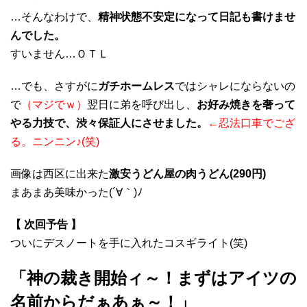
…そんなわけで、
精神状態不安定になって日記も書けませ
んでした。
すいません…ＯＴＬ
…でも、さすがに
ガチホームレス
ではシャレにならないの
で
（マジでｗ）
翌日に弟を呼び出し、
お好み焼きを奢って
やる力技で、渋々保証人にさせました。
←忍法口車でござ
る。ニンニン♪(笑)
画像は西区に出来た
激安うどん屋の肉うどん(290円)
まあまあ美味かった(´∀｀)ﾉ
【 次回予告 】
ついにデスノートを手に入れたコスギライト(笑)
「神の裁き開始ィ～！まずはアイツの
名前からだぁあぁ～！」