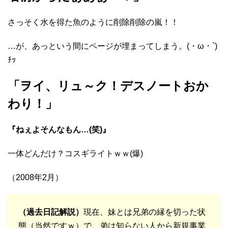
さっそく水を得た魚のように削除削除の嵐！！
…が、あっという間にページが埋まってしまう。(・ω・`)
ﾁｯ
「ヲイ、リュ～ク！デスノートおか
わり！」
『ねぇよそんなもん…(笑)』
一体どんだけ？コスギライトｗｗ(爆)
（2008年2月）
（過去日記解説）
現在、妹とは兄弟の縁を切った状
態（当然ですｗ）で、弟は知らない人から新規事業