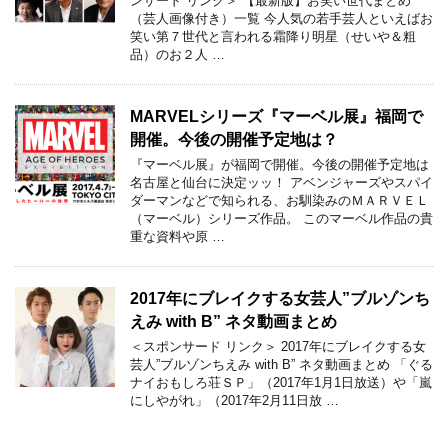
ンサード リンク＞ 【最新版】お笑い世代まとめ
（芸人画像付き）一覧 今人気の若手芸人といえばお
笑い第７世代と言われる霜降り明星（せいや＆粗
品）のお２人 …
MARVELシリーズ『マーベル展』福岡で
開催。今後の開催予定地は？
『マーベル展』が福岡で開催。今後の開催予定地は
名古屋と仙台に決定ッッ！ アベンジャーズやスパイ
ダーマンなどで知られる、お馴染みのＭＡＲＶＥＬ
（マーベル）シリーズ作品。 このマーベル作品の貴
重な資料や原 …
2017年にブレイクする女芸人”ブルゾンち
えみ with B” ネタ動画まとめ
＜スポンサード リンク＞ 2017年にブレイクする女
芸人”ブルゾンちえみ with B” ネタ動画まとめ 「ぐる
ナイおもしろ荘ＳＰ」（2017年1月1日放送）や「嵐
にしやがれ」（2017年2月11日放 …