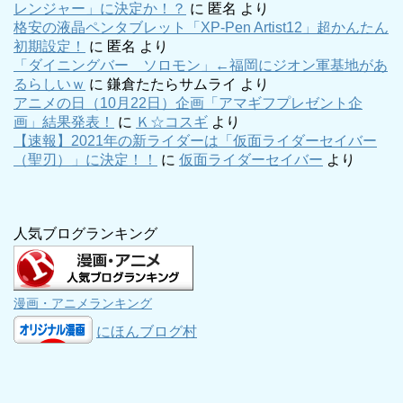
レンジャー」に決定か！？
に
匿名
より
格安の液晶ペンタブレット「XP-Pen Artist12」超かんたん
初期設定！
に
匿名
より
「ダイニングバー ソロモン」←福岡にジオン軍基地があ
るらしいｗ
に
鎌倉たたらサムライ
より
アニメの日（10月22日）企画「アマギフプレゼント企
画」結果発表！
に
Ｋ☆コスギ
より
【速報】2021年の新ライダーは「仮面ライダーセイバー
（聖刃）」に決定！！
に
仮面ライダーセイバー
より
人気ブログランキング
漫画・アニメランキング
にほんブログ村