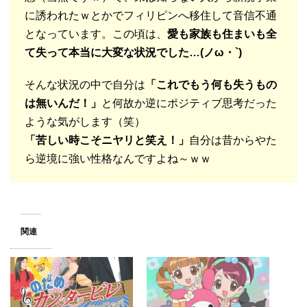
に誘われたｗとかでフィリピンへ移住して音信不通
となっています。この頃は、
愛も家族も住まいも全
て失って本当に大変な状況でした…(ノω・`)
そんな状況の中で自分は
「これでもう何も失うもの
は無いんだ！」
と何故か逆にポジティブ思考だった
ような気がします（笑）
「苦しい時こそニヤリと笑え！」
自分は昔からやた
ら逆境に強い性格なんですよね～ｗｗ
関連