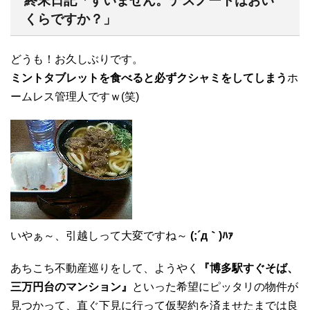
終末日記「すいません。デスノートはおい
くらですか？」
どうも！お久しぶりです。
ミントタブレットを食べると必ずクシャミをしてしまう
ホ
ームレス管理人ですｗ(笑)
いやぁ～、引越しって大変ですね～
(;´д｀)ﾊｧ
あちこち不動産巡りをして、ようやく
『博多駅すぐそば、
三万円台のマンション』
といった希望にピッタリの物件が
見つかって、直ぐ下見に行って仮契約を済ませたまでは良