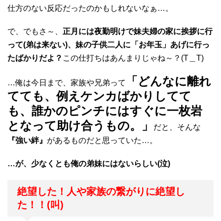
仕方のない反応だったのかもしれないなぁ…。
で、でもさ～、
正月には夜勤明けで妹夫婦の家に挨拶に行
って(弟は来ない)、妹の子供二人に「お年玉」あげに行っ
たばかりだよ？
この仕打ちはあんまりじゃね～？(T＿T)
「どんなに離れ
…俺は今日まで、家族や兄弟って
てても、例えケンカばかりしてて
も、誰かのピンチにはすぐに一枚岩
となって助け合うもの。」
だと、そんな
『強い絆』
があるものだと思っていた…。
…が、少なくとも俺の弟妹にはないらしい(泣)
絶望した！人や家族の繋がりに絶望し
た！！(叫)