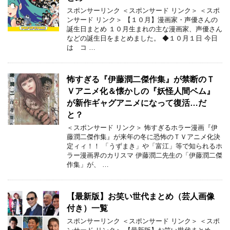
スポンサーリンク ＜スポンサード リンク＞ ＜スポ
ンサード リンク＞ 【１０月】漫画家・声優さんの
誕生日まとめ １０月生まれの主な漫画家、声優さん
などの誕生日をまとめました。 ◆１０月１日 今日
は コ …
怖すぎる『伊藤潤二傑作集』が禁断のＴ
Ｖアニメ化＆懐かしの『妖怪人間ベム』
が新作ギャグアニメになって復活…だ
と？
＜スポンサード リンク＞ 怖すぎるホラー漫画『伊
藤潤二傑作集』が来年の冬に恐怖のＴＶアニメ化決
定ィィ！！ 「うずまき」や「富江」等で知られるホ
ラー漫画界のカリスマ 伊藤潤二先生の「伊藤潤二傑
作集」が、 …
【最新版】お笑い世代まとめ（芸人画像
付き）一覧
スポンサーリンク ＜スポンサード リンク＞ ＜スポ