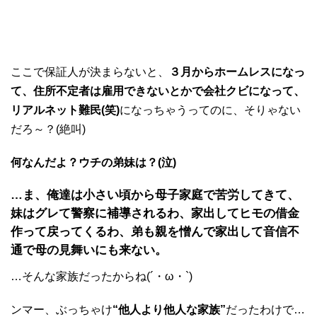
ここで保証人が決まらないと、
３月からホームレスになっ
て、住所不定者は雇用できないとかで会社クビになって、
リアルネット難民(笑)
になっちゃうってのに、そりゃない
だろ～？(絶叫)
何なんだよ？ウチの弟妹は？(泣)
…ま、俺達は小さい頃から母子家庭で苦労してきて、
妹はグレて警察に補導されるわ、家出してヒモの借金
作って戻ってくるわ、弟も親を憎んで家出して音信不
通で母の見舞いにも来ない。
…そんな家族だったからね(´・ω・`)
ンマー、ぶっちゃけ
“他人より他人な家族”
だったわけで…