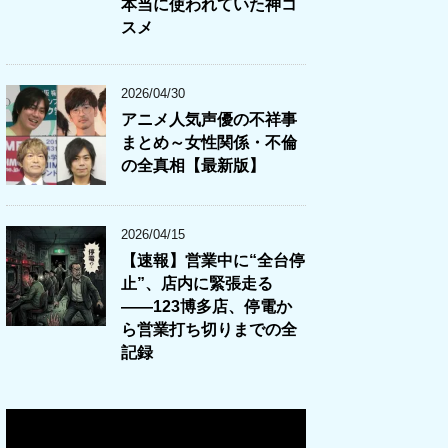
本当に使われていた神コ
スメ
2026/04/30
アニメ人気声優の不祥事
まとめ～女性関係・不倫
の全真相【最新版】
2026/04/15
【速報】営業中に“全台停
止”、店内に緊張走る
――123博多店、停電か
ら営業打ち切りまでの全
記録