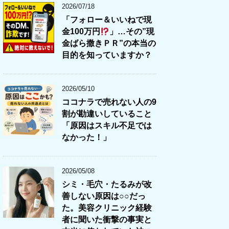
2026/07/18
「フォロー＆いいねで現
金100万円
」…その”現
金ばら撒きＰＲ”の本当の
目的を知っていますか？
2026/05/10
ココナラで売れない人の9
割が勘違いしていること
「原因はスキル不足では
なかった！」
2026/05/08
シミ・毛穴・たるみが改
善しない原因は○○だっ
た。美容クリニック経験
者に聞いた衝撃の事実と