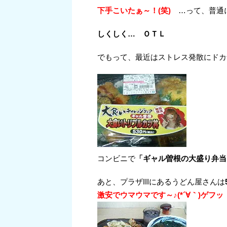
下手こいたぁ～！(笑)
…って、普通
しくしく… ＯＴＬ
でもって、最近はストレス発散にドカ食
コンビニで
「ギャル曽根の大盛り弁当
あと、プラザIIIにあるうどん屋さんは
激安でウマウマです～♪(*´∀｀)ゲフッ