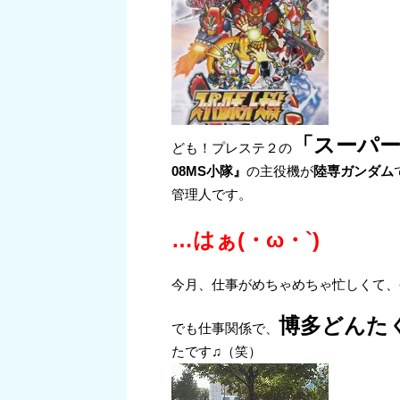
「スーパ
ども！プレステ２の
08MS小隊』
の主役機が
陸専ガンダム
管理人です。
…はぁ(・ω・`)
今月、仕事がめちゃめちゃ忙しくて、
博多どんた
でも仕事関係で、
たです♫（笑）