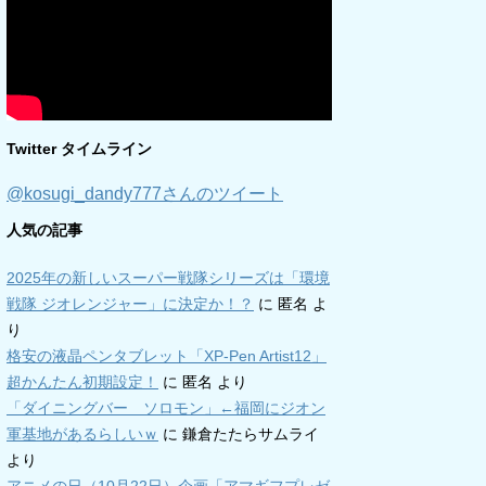
Twitter タイムライン
@kosugi_dandy777さんのツイート
人気の記事
2025年の新しいスーパー戦隊シリーズは「環境
戦隊 ジオレンジャー」に決定か！？
に
匿名
よ
り
格安の液晶ペンタブレット「XP-Pen Artist12」
超かんたん初期設定！
に
匿名
より
「ダイニングバー ソロモン」←福岡にジオン
軍基地があるらしいｗ
に
鎌倉たたらサムライ
より