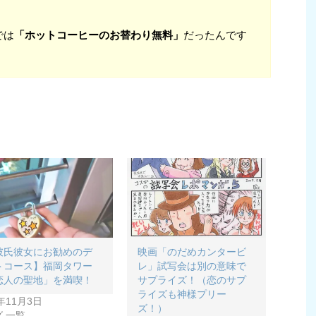
では
「ホットコーヒーのお替わり無料」
だったんです
彼氏彼女にお勧めのデ
映画「のだめカンタービ
トコース】福岡タワー
レ」試写会は別の意味で
恋人の聖地」を満喫！
サプライズ！（恋のサプ
ライズも神様プリー
6年11月3日
ズ！）
 一覧