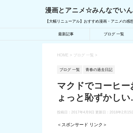
漫画とアニメ☆みんなでい
【大幅リニューアル】おすすめ漫画・アニメの感
最新記事
ブログ 一覧
HOME
>
ブログ 一覧
>
ブログ 一覧
青春の過去日記
マクドでコーヒー
ょっと恥ずかしい
投稿日：2017年4月9日 更新日：
2018年2月15
＜スポンサード リンク＞