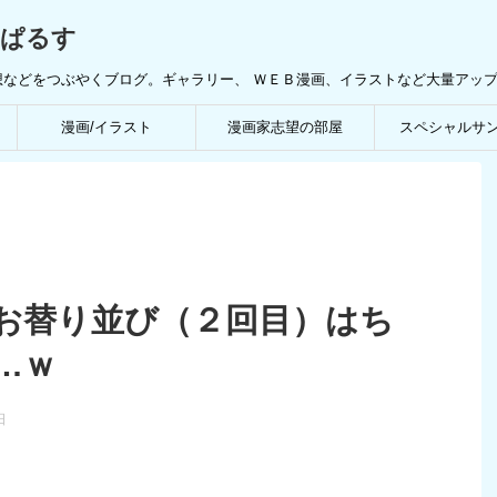
んぱるす
想などをつぶやくブログ。ギャラリー、 ＷＥＢ漫画、イラストなど大量アッ
漫画/イラスト
漫画家志望の部屋
スペシャルサ
お替り並び（２回目）はち
…ｗ
日