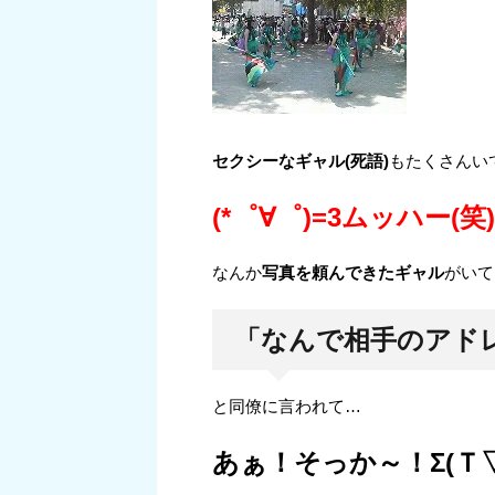
セクシーなギャル(死語)
もたくさんい
(*゜∀゜)=3ムッハー(笑)
なんか
写真を頼んできたギャル
がいて
「なんで相手のアド
と同僚に言われて…
あぁ！そっか～！Σ(Ｔ▽