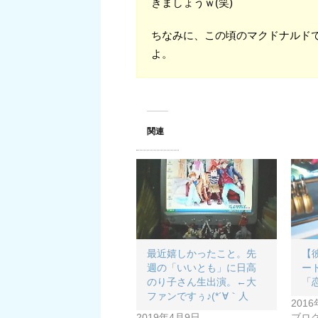
きましょうｗ(笑)
ちなみに、この頃のマクドナルド
よ。
関連
最近嬉しかったこと。先
【
週の「いいとも」に日高
ー
のり子さん生出演。←大
「
ファンですぅ♪(*´∀｀人
201
2019年4月9日
ブログ