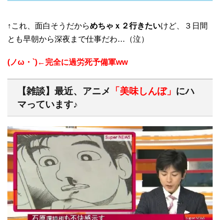
↑これ、面白そうだから
めちゃｘ２行きたい
けど、３日間
とも早朝から深夜まで仕事だわ…（泣）
(ノω・`)←完全に過労死予備軍ww
【雑談】最近、アニメ
「美味しんぼ」
にハ
マっています
♪