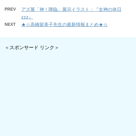
PREV
アズ展「神！降臨」展示イラスト：『女神の休日
zzz』
NEXT
★☆高橋留美子先生の最新情報まとめ★☆
＜スポンサード リンク＞