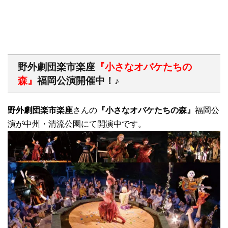
野外劇団楽市楽座
『小さなオバケたちの
森』
福岡公演開催中！
♪
野外劇団楽市楽座
さんの
『小さなオバケたちの森』
福岡公
演が中州・清流公園にて開演中です。