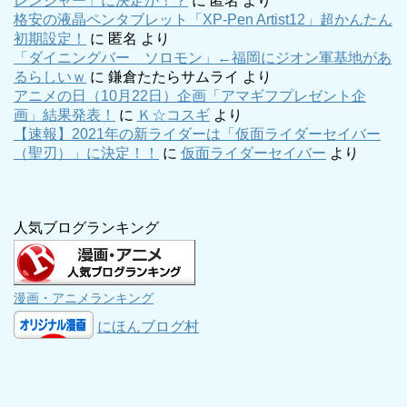
レンジャー」に決定か！？
に
匿名
より
格安の液晶ペンタブレット「XP-Pen Artist12」超かんたん
初期設定！
に
匿名
より
「ダイニングバー ソロモン」←福岡にジオン軍基地があ
るらしいｗ
に
鎌倉たたらサムライ
より
アニメの日（10月22日）企画「アマギフプレゼント企
画」結果発表！
に
Ｋ☆コスギ
より
【速報】2021年の新ライダーは「仮面ライダーセイバー
（聖刃）」に決定！！
に
仮面ライダーセイバー
より
人気ブログランキング
漫画・アニメランキング
にほんブログ村