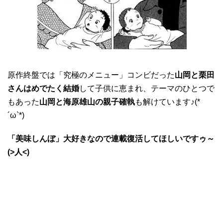
原作終盤では「究極のメニュー」コンビだった
山岡と栗田
さんはめでたく結婚
して子供に恵まれ、テーマのひとつで
もあった
山岡と海原雄山の親子確執
も解けています♪(*
´ω`*)
「美味しんぼ」大好きなので連載復活してほしいですゥ～
(>人<)