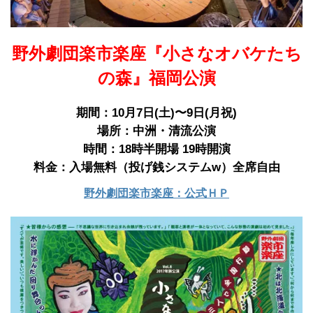
野外劇団楽市楽座『小さなオバケたち
の森』福岡公演
期間：10月7日(土)〜9日(月祝)
場所：中洲・清流公演
時間：18時半開場 19時開演
料金：入場無料（投げ銭システムw）全席自由
野外劇団楽市楽座：公式ＨＰ