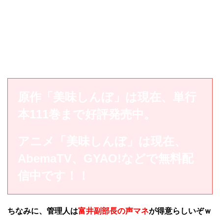
原作「美味しんぼ」は現在、単行
本111巻まで好評発売中。
アニメ「美味しんぼ」は現在、
AbemaTV、GYAO!などで無料
配
信中です！！
ちなみに、管理人は
富井副部長の声マネ
が得意らしいぞｗ