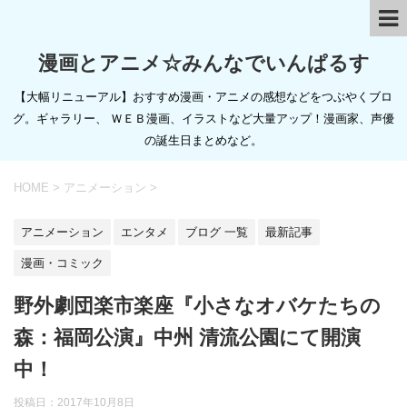
漫画とアニメ☆みんなでいんぱるす
【大幅リニューアル】おすすめ漫画・アニメの感想などをつぶやくブロ
グ。ギャラリー、 ＷＥＢ漫画、イラストなど大量アップ！漫画家、声優
の誕生日まとめなど。
HOME
>
アニメーション
>
アニメーション
エンタメ
ブログ 一覧
最新記事
漫画・コミック
野外劇団楽市楽座『小さなオバケたちの
森：福岡公演』中州 清流公園にて開演
中！
投稿日：
2017年10月8日