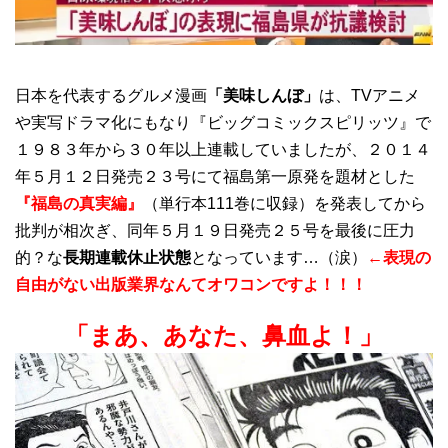
日本を代表するグルメ漫画
「美味しんぼ」
は、TVアニメ
や実写ドラマ化にもなり『ビッグコミックスピリッツ』で
１９８３年から３０年以上連載していましたが、２０１４
年５月１２日発売２３号にて福島第一原発を題材とした
『福島の真実編』
（単行本111巻に収録）を発表してから
批判が相次ぎ、同年５月１９日発売２５号を最後に圧力
的？な
長期連載休止状態
となっています…（涙）
←
表現の
自由がない出版業界なんてオワコンですよ！！！
「まあ、あなた、鼻血よ！」