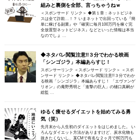
組みと裏側を全部、言っちゃうねｗ
＜スポンサード リンク＞ ◆第１章：ネットビジネ
スは全て詐欺…！？ いまネットで出回っている『簡
単に稼げる副業』や『確実に毎月100万円を稼ぐ完
全放置型ネットビジネス』などといった情報は本当
なのでしょ …
◆ネタバレ閲覧注意!!３分でわかる映画
「シンゴジラ」本編あらすじ！
スポンサーリンク ＜スポンサード リンク＞ ＜スポ
ンサード リンク＞ ◆ネタバレ閲覧注意!!３分でわか
る映画「シンゴジラ」本編あらすじ！ 「エヴァンゲ
リオン」の庵野秀明と「進撃の巨人」の樋口真嗣が
総監 …
ゆるく痩せるダイエットを始めてみる勇
気（笑）
先月末から人生初のダイエットをはじめました。 い
ろんなダイエット方法がありますけど、炭水化物も
抜きたくないし、某CMで有名な２ヶ月で80万円も