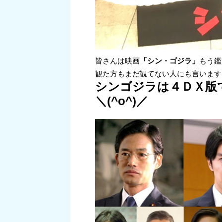
皆さんは映画
「シン・ゴジラ」
もう鑑
観た方もまだ観てない人にも言います
シンゴジラは４ＤＸ版
＼(^o^)／