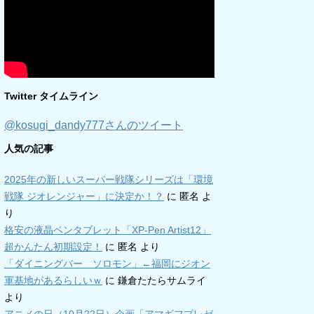
Twitter タイムライン
@kosugi_dandy777さんのツイート
人気の記事
2025年の新しいスーパー戦隊シリーズは「環境
戦隊 ジオレンジャー」に決定か！？
に
匿名
よ
り
格安の液晶ペンタブレット「XP-Pen Artist12」
超かんたん初期設定！
に
匿名
より
「ダイニングバー ソロモン」←福岡にジオン
軍基地があるらしいｗ
に
鎌倉たたらサムライ
より