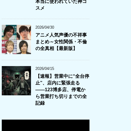
本当に使われていた神コ
スメ
2026/04/30
アニメ人気声優の不祥事
まとめ～女性関係・不倫
の全真相【最新版】
2026/04/15
【速報】営業中に“全台停
止”、店内に緊張走る
――123博多店、停電か
ら営業打ち切りまでの全
記録