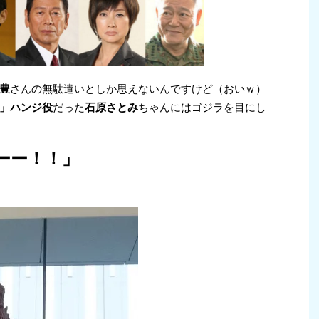
豊
さんの無駄遣いとしか思えないんですけど（おいｗ）
」ハンジ役
だった
石原さとみ
ちゃんにはゴジラを目にし
ーー！！」