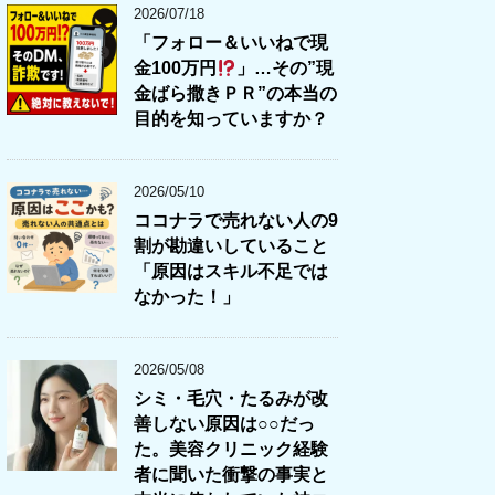
2026/07/18
「フォロー＆いいねで現
金100万円
」…その”現
金ばら撒きＰＲ”の本当の
目的を知っていますか？
2026/05/10
ココナラで売れない人の9
割が勘違いしていること
「原因はスキル不足では
なかった！」
2026/05/08
シミ・毛穴・たるみが改
善しない原因は○○だっ
た。美容クリニック経験
者に聞いた衝撃の事実と