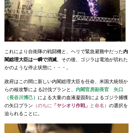
これにより自衛隊の戦闘機と、ヘリで緊急避難中だった
内
閣総理大臣は一瞬で消滅
。その後、ゴジラは電池が切れた
かのような停止状態に・・・。
政府はこの間に新しい内閣総理大臣を任命、米国大統領か
らの核攻撃による討伐プランと、
内閣官房副長官 矢口
（長谷川博己）
による大量の血液凝固剤によるゴジラ捕獲
の矢口プラン
（のちに
「ヤシオリ作戦」
と命名）
の選択を
迫られることに。