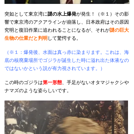
突如として東京湾に
謎の水上爆発
が発生！（※１）その影
響で東京湾のアクアラインが崩落し、日本政府はその原因
究明と復旧作業に追われることになるが、それが
謎の巨大
生物の仕業だと判明
して驚愕する。
（※１：爆発後、水面は真っ赤に染まります。これは、海
底の核廃棄場所でゴジラが誕生した時に溢れ出た体液なの
ではないかという説が有力視されています。）
この時のゴジラは
第一形態
、手足がないオタマジャクシや
ナマズのような姿らしいです。