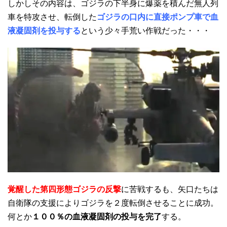
しかしその内容は、ゴジラの下半身に爆薬を積んだ無人列
車を特攻させ、転倒した
ゴジラの口内に直接ポンプ車で血
液凝固剤を投与する
という少々手荒い作戦だった・・・
覚醒した第四形態ゴジラの反撃
に苦戦するも、矢口たちは
自衛隊の支援によりゴジラを２度転倒させることに成功。
何とか
１００％の血液凝固剤の投与を完了
する。