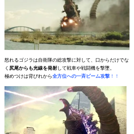
怒れるゴジラは自衛隊の総攻撃に対して、口からだけでな
く
尻尾からも光線を発射
して戦車や戦闘機を撃墜。
極めつけは背びれから
全方位への一斉ビーム攻撃
！！