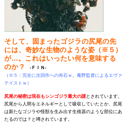
そして、固まったゴジラの尻尾の先
には、奇妙な生物のような姿（※５）
が…。これはいったい何を意味する
のか？
-ＦＩＮ-
（※５：完全に次回作への布石ｗ。庵野監督によるエヴァ
テイストｗ）
尻尾の秘密は現在もシンゴジラ最大の謎
とされています。
尻尾から人間をエネルギーとして吸収していたとか、尻尾
は新たなゴジラや怪獣を生み出す生殖器のような部位にあ
たるのでは？と噂されています。