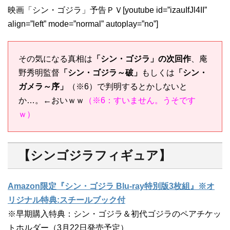
映画「シン・ゴジラ」予告ＰＶ[youtube id=”izauIfJl4II”
align=”left” mode=”normal” autoplay=”no”]
その気になる真相は
「シン・ゴジラ」の次回作
、庵
野秀明監督
「シン・ゴジラ～破」
もしくは
「シン・
ガメラ～序」
（※6）で判明するとかしないと
か…。←おいｗｗ
（※6：すいません。うそです
ｗ）
【シンゴジラフィギュア】
Amazon限定『シン・ゴジラ Blu-ray特別版3枚組』※オ
リジナル特典:スチールブック付
※早期購入特典：シン・ゴジラ＆初代ゴジラのペアチケッ
トホルダー（3月22日発売予定）