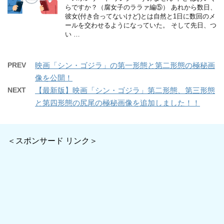
らですか？（腐女子のララァ編⑤） あれから数日、
彼女(付き合ってないけど)とは自然と1日に数回のメ
ールを交わせるようになっていた。 そして先日、つ
い …
PREV
映画「シン・ゴジラ」の第一形態と第二形態の極秘画
像を公開！
NEXT
【最新版】映画「シン・ゴジラ」第二形態、第三形態
と第四形態の尻尾の極秘画像を追加しました！！
＜スポンサード リンク＞