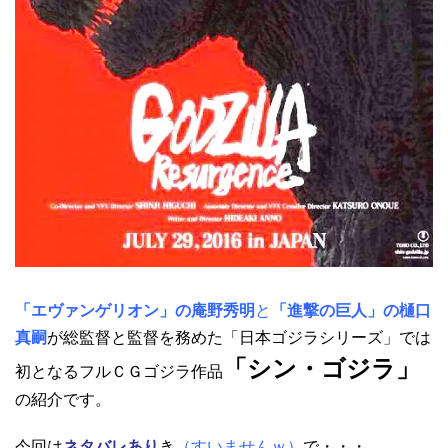
「エヴァンゲリオン」の庵野秀明
と
「進撃の巨人」の樋口
真嗣
が総監督と監督を務めた「日本ゴジラシリーズ」では
「シン・ゴジラ」
初となるフルＣＧゴジラ作品
の紹介です。
今回は
ネタバレあり
き
（すいませんｗ）
で・・・