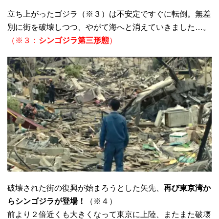
立ち上がったゴジラ（※３）は不安定ですぐに転倒。無差
別に街を破壊しつつ、やがて海へと消えていきました…。
（※３：
シンゴジラ第三形態
）
破壊された街の復興が始まろうとした矢先、
再び東京湾か
らシンゴジラが登場！
（※４）
前より２倍近くも大きくなって東京に上陸、またまた破壊