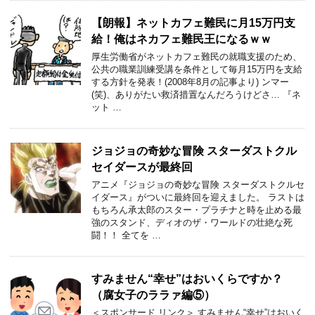
【朗報】ネットカフェ難民に月15万円支
給！俺はネカフェ難民王になるｗｗ
厚生労働省がネットカフェ難民の就職支援のため、
公共の職業訓練受講を条件として毎月15万円を支給
する方針を発表！(2008年8月の記事より) ンマー
(笑)、ありがたい救済措置なんだろうけどさ… 『ネ
ット …
ジョジョの奇妙な冒険 スターダストクル
セイダースが最終回
アニメ『ジョジョの奇妙な冒険 スターダストクルセ
イダース』がついに最終回を迎えました。 ラストは
もちろん承太郎のスター・プラチナと時を止める最
強のスタンド、ディオのザ・ワールドの壮絶な死
闘！！ 全てを …
すみません“幸せ”はおいくらですか？
（腐女子のララァ編⑤）
＜スポンサード リンク＞ すみません“幸せ”はおいく