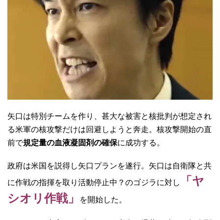
矢口は特別チームを作り、甚大な被害と核批判が想定され
る米軍の核攻撃だけは回避しようと奔走。核攻撃開始の直
前で
規定量の血液凝固剤の確保
に成功する。
政府は米国を説得し矢口プランを遂行。矢口は自衛隊と共
「ヤ
に作戦の指揮を取り活動停止中？のゴジラに対し
シオリ作戦」
を開始した。