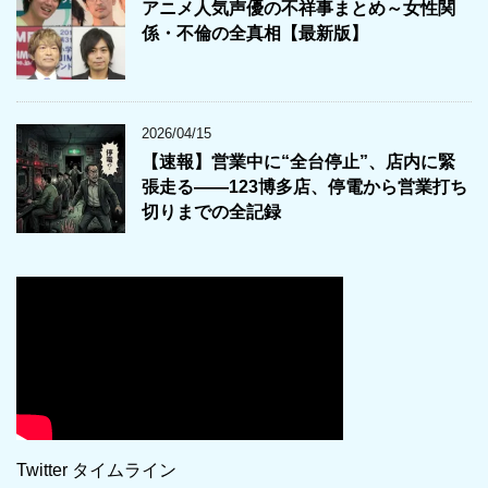
アニメ人気声優の不祥事まとめ～女性関
係・不倫の全真相【最新版】
2026/04/15
【速報】営業中に“全台停止”、店内に緊
張走る――123博多店、停電から営業打ち
切りまでの全記録
Twitter タイムライン