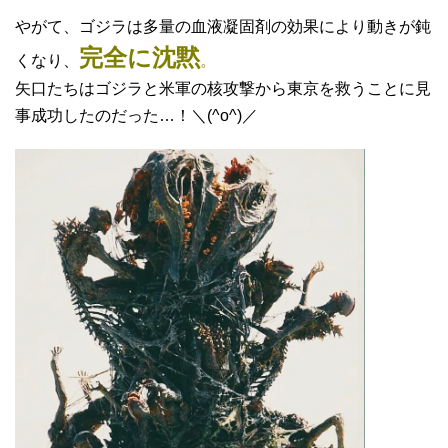
やがて、ゴジラは多量の血液凝固剤の効果により動きが鈍
完全に沈黙
くなり、
。
矢口たちはゴジラと米軍の核攻撃から東京を救うことに見
事成功したのだった…！＼(^o^)／