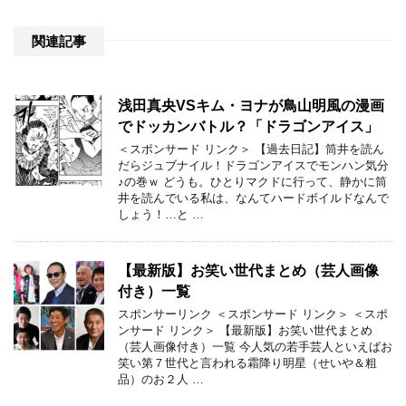
関連記事
浅田真央VSキム・ヨナが鳥山明風の漫画
でドッカンバトル？「ドラゴンアイス」
＜スポンサード リンク＞ 【過去日記】筒井を読ん
だらジュブナイル！ドラゴンアイスでモンハン気分
♪の巻ｗ どうも。ひとりマクドに行って、静かに筒
井を読んでいる私は、なんてハードボイルドなんで
しょう！…と …
【最新版】お笑い世代まとめ（芸人画像
付き）一覧
スポンサーリンク ＜スポンサード リンク＞ ＜スポ
ンサード リンク＞ 【最新版】お笑い世代まとめ
（芸人画像付き）一覧 今人気の若手芸人といえばお
笑い第７世代と言われる霜降り明星（せいや＆粗
品）のお２人 …