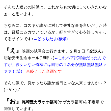
そんな人達との関係は、これからも大切にしていきたいな
ぁ…と思います。
ちなみに、コスギが誰かに対して失礼な事を言いだした時
は、普通にムカついているか、好きすぎて心を許しちゃっ
てるサインです♪
←どっちだよ(核爆)
『え』
映画の試写会に行きます。２月１日
「交渉人」
明治安田生命ホール(18時～)
←これペア試写会だったんで
すが、彼女いない俺様には同行の１名分が無駄無駄無駄ァ
ァァ！(笑)
※終了した企画です
そんな訳で、良かったら誰か当日ヒマな人来ませんか～？
(・∀・)ノ
『お』
尾崎豊カラオケ福岡
(オザカラ福岡)を不定期で
開催しています。