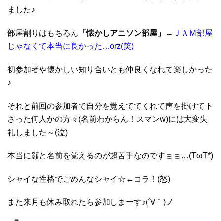
ました♪
部屋割りはもちろん
「懐かしアニソン部屋」
←ＪＡＭ部屋
じゃなくて本当に良かった…orz(笑)
初参加者や懐かしい知り合いとも仲良くなれて楽しかった
♪
それと前回の参加者で自分を覚えててくれて声を掛けて下
さった何人かの方々(名前わからん！スマンw)には大変失
礼しました～(泣)
本当に顔と名前を覚えるのが超苦手なのですョョ…(TωT*)
シャイな性格でごめんなシャイ☆←コラ！(怒)
また来月も休み取れたら参加しまーす♪(´∀｀)ノ