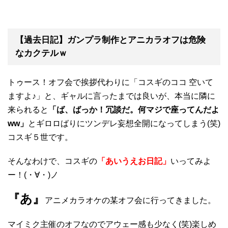
【過去日記】ガンプラ制作とアニカラオフは危険
なカクテルｗ
トゥース！オフ会で挨拶代わりに「コスギのココ 空いて
ますよ♪」と、ギャルに言ったまでは良いが、本当に隣に
来られると
「ば、ばっか！冗談だ。何マジで座ってんだよ
ww」
とギロロばりにツンデレ妄想全開になってしまう(笑)
コスギ５世です。
そんなわけで、コスギの
「あいうえお日記」
いってみよ
ー！(・∀・)ノ
『あ』
アニメカラオケの某オフ会に行ってきました。
マイミク主催のオフなのでアウェー感も少なく(笑)楽しめ