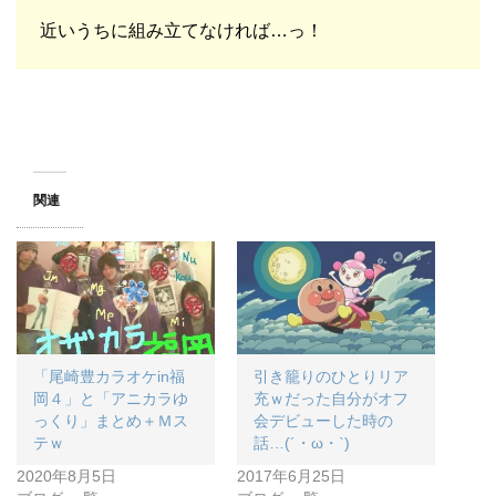
近いうちに組み立てなければ…っ！
関連
「尾崎豊カラオケin福
引き籠りのひとりリア
岡４」と「アニカラゆ
充ｗだった自分がオフ
っくり」まとめ＋Ｍス
会デビューした時の
テｗ
話…(´・ω・`)
2020年8月5日
2017年6月25日