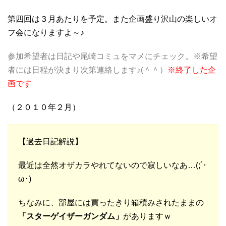
第四回は３月あたりを予定。また企画盛り沢山の楽しいオ
フ会になりますよ～♪
参加希望者は日記や尾崎コミュをマメにチェック。※希望
者には日程が決まり次第連絡します♪(＾＾）
※終了した企
画です
（２０１０年２月）
【過去日記解説】
最近は全然オザカラやれてないので寂しいなあ…(;´･
ω･)
ちなみに、部屋には買ったきり箱積みされたままの
「スターゲイザーガンダム」
がありますｗ