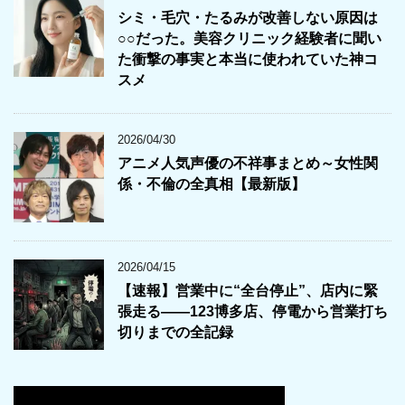
シミ・毛穴・たるみが改善しない原因は
○○だった。美容クリニック経験者に聞い
た衝撃の事実と本当に使われていた神コ
スメ
2026/04/30
アニメ人気声優の不祥事まとめ～女性関
係・不倫の全真相【最新版】
2026/04/15
【速報】営業中に“全台停止”、店内に緊
張走る――123博多店、停電から営業打ち
切りまでの全記録