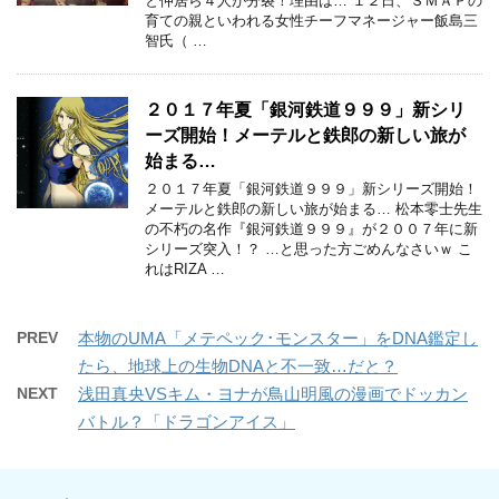
と仲居ら４人が分裂！理由は… １２日、ＳＭＡＰの
育ての親といわれる女性チーフマネージャー飯島三
智氏（ …
２０１７年夏「銀河鉄道９９９」新シリ
ーズ開始！メーテルと鉄郎の新しい旅が
始まる…
２０１７年夏「銀河鉄道９９９」新シリーズ開始！
メーテルと鉄郎の新しい旅が始まる… 松本零士先生
の不朽の名作『銀河鉄道９９９』が２００７年に新
シリーズ突入！？ …と思った方ごめんなさいｗ こ
れはRIZA …
PREV
本物のUMA「メテペック･モンスター」をDNA鑑定し
たら、地球上の生物DNAと不一致…だと？
NEXT
浅田真央VSキム・ヨナが鳥山明風の漫画でドッカン
バトル？「ドラゴンアイス」