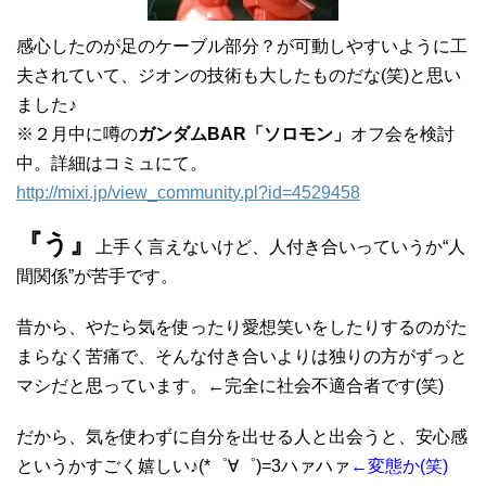
感心したのが足のケーブル部分？が可動しやすいように工
夫されていて、ジオンの技術も大したものだな(笑)と思い
ました♪
※２月中に噂の
ガンダムBAR「ソロモン」
オフ会を検討
中。詳細はコミュにて。
http://
mixi.jp
/view_c
ommunit
y.pl?id
=452945
8
『う』
上手く言えないけど、人付き合いっていうか“人
間関係”が苦手です。
昔から、やたら気を使ったり愛想笑いをしたりするのがた
まらなく苦痛で、そんな付き合いよりは独りの方がずっと
マシだと思っています。←完全に社会不適合者です(笑)
だから、気を使わずに自分を出せる人と出会うと、安心感
というかすごく嬉しい♪(*゜∀゜)=3ハァハァ
←変態か(笑)