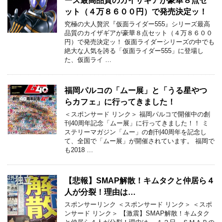
ーズ最高品質のカイザギアが豪華８点セ
ット（４万８６００円）で発売決定ッ！
究極の大人贅沢『仮面ライダー555』シリーズ最高
品質のカイザギアが豪華８点セット（４万８６００
円）で発売決定ッ！ 仮面ライダーシリーズの中でも
絶大な人気を誇る「仮面ライダー555」に登場し
た、仮面ライ …
福岡パルコの「ムー展」と「うる星やつ
らカフェ」に行ってきました！
＜スポンサード リンク＞ 福岡パルコで開催中の創
刊40周年記念「ムー展」に行ってきました！！ ミ
ステリーマガジン「ムー」の創刊40周年を記念し
て、全国で「ムー展」が開催されています。 福岡で
も2018 …
【悲報】SMAP解散！キムタクと仲居ら４
人が分裂！理由は…
スポンサーリンク ＜スポンサード リンク＞ ＜スポ
ンサード リンク＞ 【激震】SMAP解散！キムタク