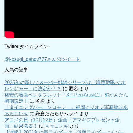
Twitter タイムライン
@kosugi_dandy777さんのツイート
人気の記事
2025年の新しいスーパー戦隊シリーズは「環境戦隊 ジオ
レンジャー」に決定か！？
に
匿名
より
格安の液晶ペンタブレット「XP-Pen Artist12」超かんたん
初期設定！
に
匿名
より
「ダイニングバー ソロモン」←福岡にジオン軍基地があ
るらしいｗ
に
鎌倉たたらサムライ
より
アニメの日（10月22日）企画「アマギフプレゼント企
画」結果発表！
に
Ｋ☆コスギ
より
【速報】2021年の新ライダーは「仮面ライダーセイバー