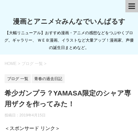
漫画とアニメ☆みんなでいんぱるす
【大幅リニューアル】おすすめ漫画・アニメの感想などをつぶやくブロ
グ。ギャラリー、 ＷＥＢ漫画、イラストなど大量アップ！漫画家、声優
の誕生日まとめなど。
HOME
>
ブログ 一覧
>
ブログ 一覧
青春の過去日記
希少ガンプラ？YAMASA限定のシャア専
用ザクを作ってみた！
投稿日：
2019年4月15日
＜スポンサード リンク＞