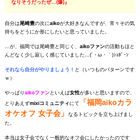
なりそうだったぜ…(爆)』
自分は
尾崎豊
の次に
aiko
が大好きなんですが、常々その気
持ちをどうにか形にしたいと思っていました。
…が、福岡では尾崎豊と同じく、
aikoファン
の活動もほと
んどなく少し寂しく感じていました…(´・ω・｀)ｼｮﾎﾞｰﾝ
それなら自分がやりましょう！
と（いつものパターンです
ｗ）
やっぱり
aikoファン
といえば
女性
が多いと思いますので、
「福岡aikoカラ
とりあえず
mixiコミュニティ
にて
オケオフ 女子会」
なるトピックを立ち上げまし
た。
本当は女子会でなく一般的なオフ会にしたかったのです