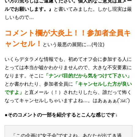
い方の荒らしはご遠慮ください。個人的なご意見は直メー
ルでお願いします。』
と書いてみました。しかし現実は厳
しいもので…
コメント欄が大炎上！！参加者全員キ
ャンセル！
という最悪の展開に…(号泣)
いくらデタラメな情報でも、初めてオフ会に参加する人に
とっては本当か嘘かわかりませんので、大きな不安要素に
なります。そこに
「ナンパ目的だから気をつけて下さい」
とか書かれたり、参加者全員に
「キャンセルした方が良い
ですよ」
と直メール（！）されたりしたら、誰だって怖く
なってキャンセルしちゃいますよね…。はあぁぁぁ(´;ω;`)
●そのコメントの一部を紹介するとこんな感じです↓
「この企画は“女子会”ですよね。あなたが出てき過