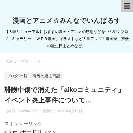
漫画とアニメ☆みんなでいんぱるす
【大幅リニューアル】おすすめ漫画・アニメの感想などをつぶやくブロ
グ。ギャラリー、 ＷＥＢ漫画、イラストなど大量アップ！漫画家、声優
の誕生日まとめなど。
HOME
>
ブログ 一覧
>
ブログ 一覧
青春の過去日記
誹謗中傷で消えた「aikoコミュニティ」
イベント炎上事件について…
投稿日：2020年8月9日 更新日：
2020年8月10日
スポンサーリンク
＜スポンサード リンク＞