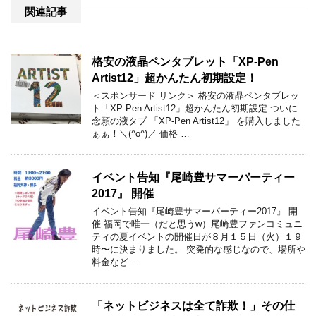
関連記事
格安の液晶ペンタブレット「XP-Pen
Artist12」超かんたん初期設定！
＜スポンサード リンク＞ 格安の液晶ペンタブレッ
ト「XP-Pen Artist12」超かんたん初期設定 ついに
念願の液タブ 「XP-Pen Artist12」 を購入しました
ぁぁ！＼(^o^)／ 価格 …
イベント告知『尾崎豊サマーパーティー
2017』 開催
イベント告知『尾崎豊サマーパーティー2017』 開
催 福岡で唯一（だと思うw）尾崎豊ファンコミュニ
ティの夏イベントの開催日が８月１５日（火）１９
時〜に決まりました。 突発的な感じなので、場所や
料金など …
「ネットビジネスは全て詐欺！」その仕