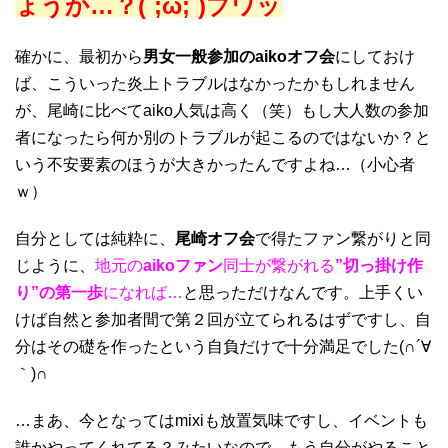
ょうか…？(´;ω;`)ブワッ
確かに、最初から
男女一般参加のaikoオフ会
にしておけ
ば、こういった炎上トラブルはなかったかもしれません
が、尾崎に比べてaiko人気は高く（笑）もし大人数の参加
者になったら何か別のトラブルが起こるのではないか？と
いう不安要素のほうが大きかったんですよね…（小心者
ｗ）
自分としては純粋に、
尾崎オフ会
で得たファン繋がりと同
じように、
地元の
aikoファン
同士が繋がれる
”切っ掛け作
り”の第一歩
になれば…
と思っただけなんです。上手くい
けば自然と参加者間で第２回が立てられるはずですし、自
分はその礎を作ったという自負だけで十分満足でした(∩´∀
｀)∩
…まあ、今となってはmixiも放置気味ですし、イベントも
誰かやってくれてる？みたいなので、もう自分がやること