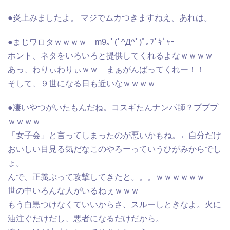
●炎上みましたよ。 マジでムカつきますねえ、あれは。
●まじワロタｗｗｗｗ m9｡ﾟ(ﾟ^Д^ﾟ)ﾟ｡ﾌﾟｷﾞｬｰ
ホント、ネタをいろいろと提供してくれるよなｗｗｗｗ
あっ、わりぃわりぃｗｗ まぁがんばってくれー！！
そして、９世になる日も近いなｗｗｗｗ
●凄いやつがいたもんだね。コスギたんナンパ師？プププ
ｗｗｗｗ
「女子会」と言ってしまったのが悪いかもね。←自分だけ
おいしい目見る気だなこのやろーっていうひがみからでし
ょ。
んで、正義ぶって攻撃してきたと。。。ｗｗｗｗｗｗ
世の中いろんな人がいるねぇｗｗｗ
もう白黒つけなくていいからさ、スルーしときなよ。火に
油注ぐだけだし、悪者になるだけだから。