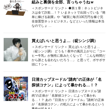
組みと裏側を全部、言っちゃうねｗ
＜スポンサード リンク＞ ◆第１章：ネットビジネ
スは全て詐欺…！？ いまネットで出回っている『簡
単に稼げる副業』や『確実に毎月100万円を稼ぐ完
全放置型ネットビジネス』などといった情報は本当
なのでしょ …
買えばいいと思うよ…（碇シンジ調）
＜スポンサード リンク＞ 買えばいいと思うよ…
（碇シンジ調） どうも！夜中の風呂上がりに『コー
ヒー牛乳』が無性に飲みたくなって 「こんな時間だ
から誰とも会わないだろう…」 と思って、ボサボサ
頭にＴシャ …
日清カップヌードル”謎肉”の正体が「名
探偵コナン」によって暴かれる…！？
＜スポンサード リンク＞ 日清カップヌードル”謎
肉”の正体が「名探偵コナン」によって暴かれ
る…！？ あの『日清カップヌードル』”謎肉”の正体
が「名探偵コナン」の犯人によって暴かれるという
事件が起きまし …