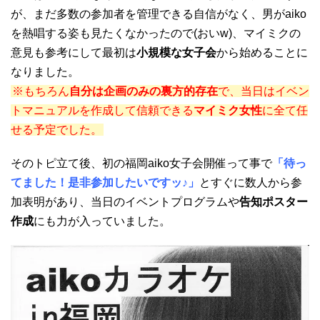
が、まだ多数の参加者を管理できる自信がなく、男がaiko
を熱唱する姿も見たくなかったので(おいw)、マイミクの
意見も参考にして最初は
小規模な女子会
から始めることに
なりました。
※もちろん
自分は企画のみの裏方的存在
で、当日はイベン
トマニュアルを作成して信頼できる
マイミク女性
に全て任
せる予定でした。
そのトピ立て後、初の福岡aiko女子会開催って事で
「待っ
てました！是非参加したいですッ♪」
とすぐに数人から参
加表明があり、当日のイベントプログラムや
告知ポスター
作成
にも力が入っていました。