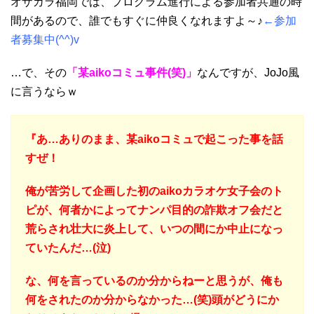
オザカラ福岡では、プログラム進行による参加者共通の時
間があるので、誰でもすぐに仲良くなれますよ～♪
←参加
者募集中(^^)v
…で、その
「某aikoコミュ事件(笑)」
なんですが、JoJo風
に言うならｗ
『あ…ありのまま、某aikoコミュで起こった事を話
すぜ！
俺が苦労して企画した初のaikoカラオケ女子会のト
ピが、何者かによってナンパ目的の詐欺オフ会だと
荒らされ壮大に炎上して、いつの間にか中止になっ
ていたんだ…(泣)
な、何を言っているのか分からねーと思うが、俺も
何をされたのか分からなかった…(笑)頭がどうにか