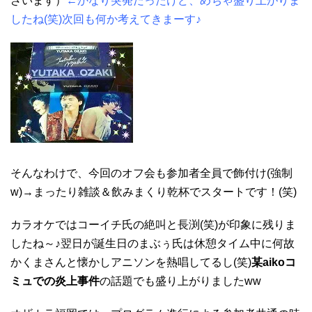
ざいます）
←かなり突発だったけど、めちゃ盛り上がりま
したね(笑)次回も何か考えてきまーす♪
そんなわけで、今回のオフ会も参加者全員で飾付け(強制
w)→まったり雑談＆飲みまくり乾杯でスタートです！(笑)
カラオケではコーイチ氏の絶叫と長渕(笑)が印象に残りま
したね～♪翌日が誕生日のまぶぅ氏は休憩タイム中に何故
かくまさんと懐かしアニソンを熱唱してるし(笑)
某aikoコ
ミュでの炎上事件
の話題でも盛り上がりましたww