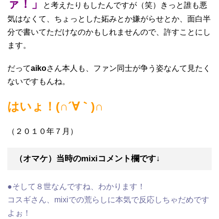
ァ！」
と考えたりもしたんですが（笑）きっと誰も悪
気はなくて、ちょっとした妬みとか嫌がらせとか、面白半
分で書いてただけなのかもしれませんので、許すことにし
ます。
だって
aiko
さん本人も、ファン同士が争う姿なんて見たく
ないですもんね。
はいょ！(∩´∀｀)∩
（２０１０年７月）
（オマケ）当時のmixiコメント欄です↓
●そして８世なんですね、わかります！
コスギさん、mixiでの荒らしに本気で反応しちゃだめです
よぉ！