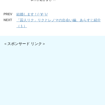
PREV
結婚します！(･∀･)ﾉ
NEXT
「囚人リク」リクとレノマの出会い編。あらすじ紹介
（１）
＜スポンサード リンク＞