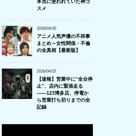
本当に使われていた神コ
スメ
2026/04/30
アニメ人気声優の不祥事
まとめ～女性関係・不倫
の全真相【最新版】
2026/04/15
【速報】営業中に“全台停
止”、店内に緊張走る
――123博多店、停電か
ら営業打ち切りまでの全
記録