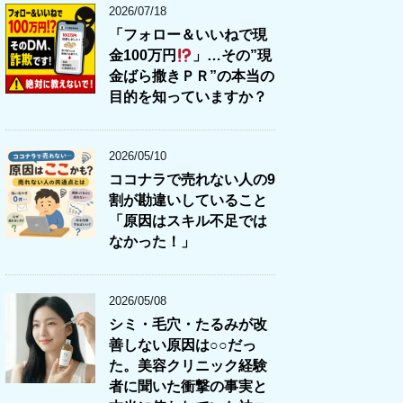
2026/07/18
「フォロー＆いいねで現
金100万円
」…その”現
金ばら撒きＰＲ”の本当の
目的を知っていますか？
2026/05/10
ココナラで売れない人の9
割が勘違いしていること
「原因はスキル不足では
なかった！」
2026/05/08
シミ・毛穴・たるみが改
善しない原因は○○だっ
た。美容クリニック経験
者に聞いた衝撃の事実と