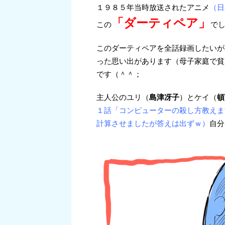
１９８５年当時放送されたアニメ
（日
「ダーティペア」
この
で
このダーティペアを全話録画したいが
った思い出があります（母子家庭で貧
です（＾＾；
主人公のユリ（
島津冴子
）とケイ（
頓
１話「コンピューターの殺し方教えま
計算させましたが答えは出ずｗ）
自分