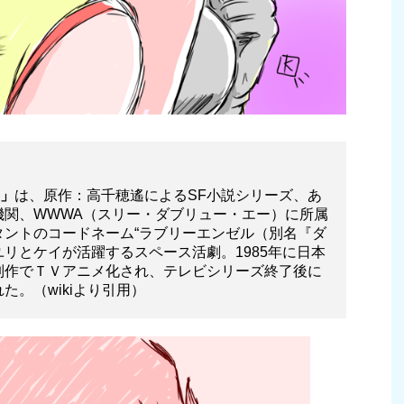
）」
は、原作：高千穂遙によるSF小説シリーズ、あ
機関、WWWA（スリー・ダブリュー・エー）に所属
タントのコードネーム“ラブリーエンゼル（別名『ダ
リとケイが活躍するスペース活劇。1985年に日本
制作でＴＶアニメ化され、テレビシリーズ終了後に
。（wikiより引用）