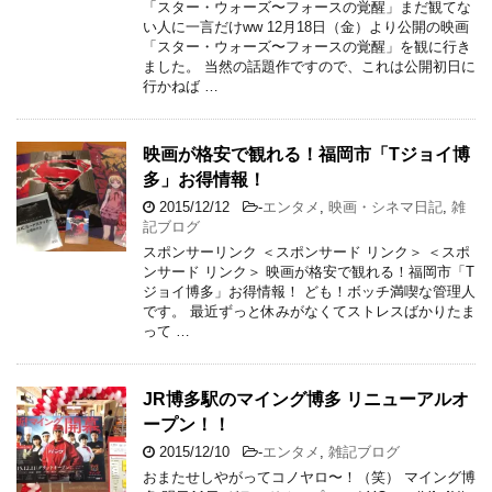
「スター・ウォーズ〜フォースの覚醒」まだ観てな
い人に一言だけww 12月18日（金）より公開の映画
「スター・ウォーズ〜フォースの覚醒」を観に行き
ました。 当然の話題作ですので、これは公開初日に
行かねば …
映画が格安で観れる！福岡市「Tジョイ博
多」お得情報！
2015/12/12
-
エンタメ
,
映画・シネマ日記
,
雑
記ブログ
スポンサーリンク ＜スポンサード リンク＞ ＜スポ
ンサード リンク＞ 映画が格安で観れる！福岡市「T
ジョイ博多」お得情報！ ども！ボッチ満喫な管理人
です。 最近ずっと休みがなくてストレスばかりたま
って …
JR博多駅のマイング博多 リニューアルオ
ープン！！
2015/12/10
-
エンタメ
,
雑記ブログ
おまたせしやがってコノヤロ〜！（笑） マイング博