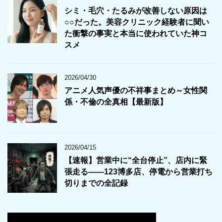
シミ・毛穴・たるみが改善しない原因は
○○だった。美容クリニック経験者に聞い
た衝撃の事実と本当に使われていた神コ
スメ
2026/04/30
アニメ人気声優の不祥事まとめ～女性関
係・不倫の全真相【最新版】
2026/04/15
【速報】営業中に“全台停止”、店内に緊
張走る――123博多店、停電から営業打ち
切りまでの全記録