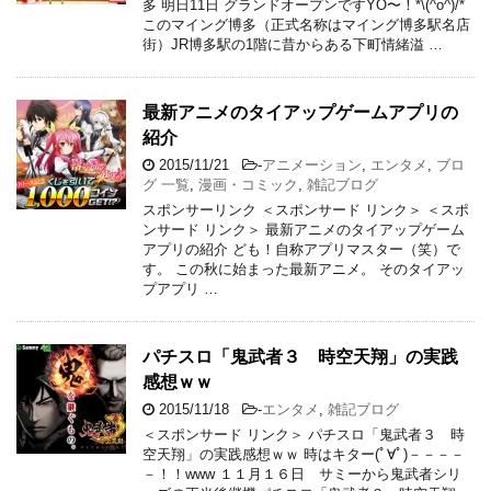
多 明日11日 グランドオープンですYO〜！*\(^o^)/*
このマイング博多（正式名称はマイング博多駅名店
街）JR博多駅の1階に昔からある下町情緒溢 …
最新アニメのタイアップゲームアプリの
紹介
2015/11/21
-
アニメーション
,
エンタメ
,
ブロ
グ 一覧
,
漫画・コミック
,
雑記ブログ
スポンサーリンク ＜スポンサード リンク＞ ＜スポ
ンサード リンク＞ 最新アニメのタイアップゲーム
アプリの紹介 ども！自称アプリマスター（笑）で
す。 この秋に始まった最新アニメ。 そのタイアッ
プアプリ …
パチスロ「鬼武者３ 時空天翔」の実践
感想ｗｗ
2015/11/18
-
エンタメ
,
雑記ブログ
＜スポンサード リンク＞ パチスロ「鬼武者３ 時
空天翔」の実践感想ｗｗ 時はキター(ﾟ∀ﾟ)－－－－
－！！www １１月１６日 サミーから鬼武者シリ