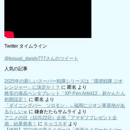
Twitter タイムライン
@kosugi_dandy777さんのツイート
人気の記事
2025年の新しいスーパー戦隊シリーズは「環境戦隊 ジオ
レンジャー」に決定か！？
に
匿名
より
格安の液晶ペンタブレット「XP-Pen Artist12」超かんたん
初期設定！
に
匿名
より
「ダイニングバー ソロモン」←福岡にジオン軍基地があ
るらしいｗ
に
鎌倉たたらサムライ
より
アニメの日（10月22日）企画「アマギフプレゼント企
画」結果発表！
に
Ｋ☆コスギ
より
【速報】2021年の新ライダーは「仮面ライダーセイバー