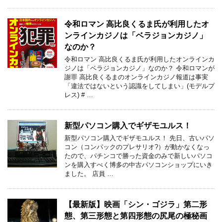
令和ロマン 高比良くるま氏が利用したオ
ンラインカジノは「ベラジョンカジノ」
なのか？
令和ロマン 高比良くるま氏が利用したオンラインカ
ジノは「ベラジョンカジノ」なのか？ 令和ロマンが
謝罪 高比良くるまのオンラインカジノ報道は事実
「違法ではないという認識をしてしまい」(モデルプ
レス) # …
新型パソコン購入でギザモユルス！
新型パソコン購入でギザモユルス！ 先日、古いパソ
コン（コンパックのプレサリオ?）が動かなくなっ
たので、パチンコで勝った資金のみで新しいパソコ
ンを購入すべく博多の中古パソコンショップにいき
ました。 店員 …
【最新版】映画「シン・ゴジラ」第二形
態、第三形態と第四形態の尻尾の極秘画