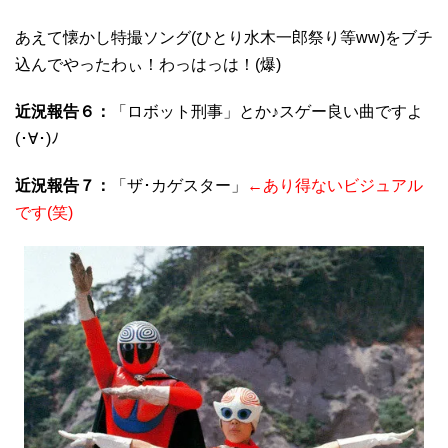
あえて懐かし特撮ソング(ひとり水木一郎祭り等ww)をブチ
込んでやったわぃ！わっはっは！(爆)
近況報告６：
「ロボット刑事」とか♪スゲー良い曲ですよ
(･∀･)ﾉ
近況報告７：
「ザ･カゲスター」
←あり得ないビジュアル
です(笑)