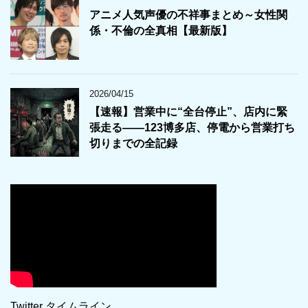
アニメ人気声優の不祥事まとめ～女性関
係・不倫の全真相【最新版】
2026/04/15
【速報】営業中に“全台停止”、店内に緊
張走る――123博多店、停電から営業打ち
切りまでの全記録
Twitter タイムライン