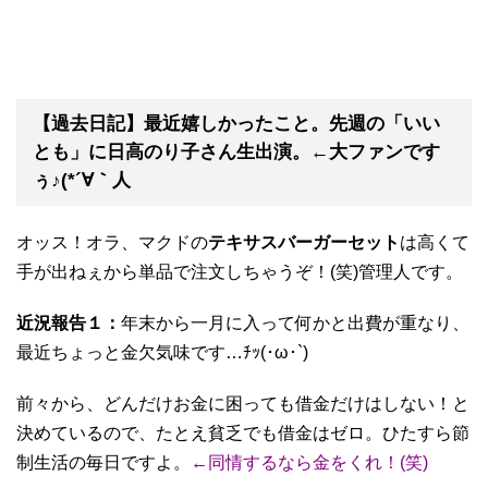
【過去日記】最近嬉しかったこと。先週の「いい
とも」に日高のり子さん生出演。←大ファンです
ぅ♪(*´∀｀人
オッス！オラ、マクドの
テキサスバーガーセット
は高くて
手が出ねぇから単品で注文しちゃうぞ！(笑)管理人です。
近況報告１：
年末から一月に入って何かと出費が重なり、
最近ちょっと金欠気味です…ﾁｯ(･ω･`)
前々から、どんだけお金に困っても借金だけはしない！と
決めているので、たとえ貧乏でも借金はゼロ。ひたすら節
制生活の毎日ですよ。
←同情するなら金をくれ！(笑)