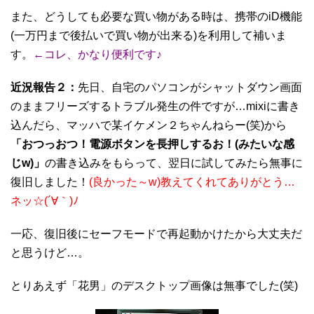
また、どうしても必要な買い物がある時は、携帯のiD機能
(一万円まで後払いで買い物が出来る)を利用して補いま
す。
←コレ、かなり便利です♪
近況報告２：
先日、自宅のパソコンがシャットダウン画面
のままフリーズするトラブル発生の件ですが…mixiに書き
込んだら、マッハで某イケメン２ちゃんねらー(笑)から
「おつっおつ！電源ボタンを長押しするお！(みたいな感
じw)」
の書き込みをもらって、翌日に試してみたら無事に
復旧しました！
(良かった～w)教えてくれてありがとう…
ネッ☆(´∀｀)ﾉ
一応、復旧後にセーフモードで再起動かけたから大丈夫だ
と思うけど…。
とりあえず「花男」のデスクトップ画像は無事でした(笑)