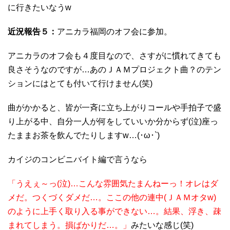
に行きたいなうw
近況報告５：
アニカラ福岡のオフ会に参加。
アニカラのオフ会も４度目なので、さすがに慣れてきても
良さそうなのですが…あのＪＡＭプロジェクト曲？のテン
ションにはとても付いて行けません(笑)
曲がかかると、皆が一斉に立ち上がりコールや手拍子で盛
り上がる中、自分一人が何をしていいか分からず(泣)座っ
たままお茶を飲んでたりしますw…(･ω･`)
カイジのコンビニバイト編で言うなら
「うえぇ～っ(泣)…こんな雰囲気たまんねーっ！オレはダ
メだ。つくづくダメだ…。ここの他の連中(ＪＡＭオタw)
のように上手く取り入る事ができない…。結果、浮き、疎
まれてしまう。損ばかりだ…。」
みたいな感じ(笑)