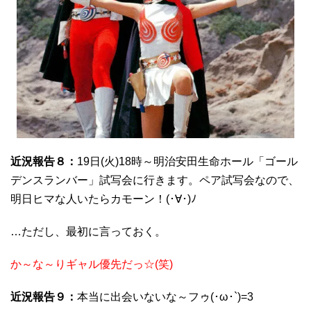
近況報告８：
19日(火)18時～明治安田生命ホール「ゴール
デンスランバー」試写会に行きます。ペア試写会なので、
明日ヒマな人いたらカモーン！(･∀･)ﾉ
…ただし、最初に言っておく。
か～な～りギャル優先だっ☆(笑)
近況報告９：
本当に出会いないな～フゥ(･ω･`)=3