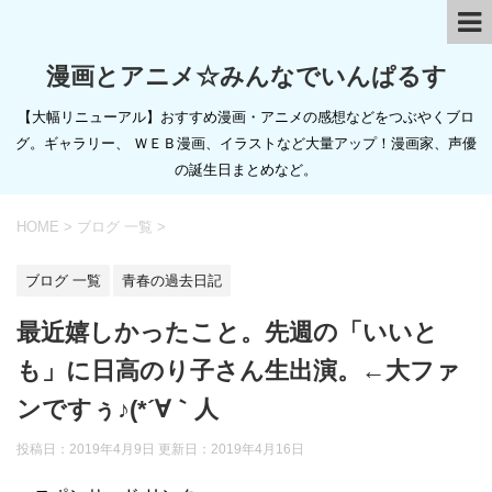
漫画とアニメ☆みんなでいんぱるす
【大幅リニューアル】おすすめ漫画・アニメの感想などをつぶやくブロ
グ。ギャラリー、 ＷＥＢ漫画、イラストなど大量アップ！漫画家、声優
の誕生日まとめなど。
HOME
>
ブログ 一覧
>
ブログ 一覧
青春の過去日記
最近嬉しかったこと。先週の「いいと
も」に日高のり子さん生出演。←大ファ
ンですぅ♪(*´∀｀人
投稿日：2019年4月9日 更新日：
2019年4月16日