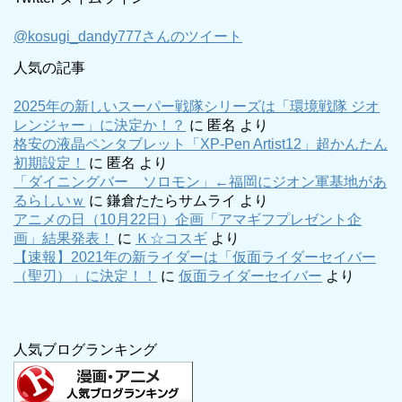
@kosugi_dandy777さんのツイート
人気の記事
2025年の新しいスーパー戦隊シリーズは「環境戦隊 ジオ
レンジャー」に決定か！？
に
匿名
より
格安の液晶ペンタブレット「XP-Pen Artist12」超かんたん
初期設定！
に
匿名
より
「ダイニングバー ソロモン」←福岡にジオン軍基地があ
るらしいｗ
に
鎌倉たたらサムライ
より
アニメの日（10月22日）企画「アマギフプレゼント企
画」結果発表！
に
Ｋ☆コスギ
より
【速報】2021年の新ライダーは「仮面ライダーセイバー
（聖刃）」に決定！！
に
仮面ライダーセイバー
より
人気ブログランキング